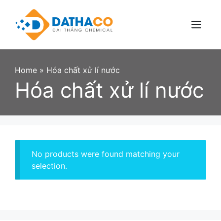
Skip
to
content
Menu
Home
»
Hóa chất xử lí nước
Hóa chất xử lí nước
No products were found matching your
selection.