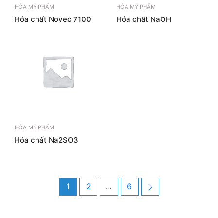
HÓA MỸ PHẨM
HÓA MỸ PHẨM
Hóa chất Novec 7100
Hóa chất NaOH
HÓA MỸ PHẨM
Hóa chất Na2SO3
Post
Page
Page
Page
Next
1
2
…
6
navigation