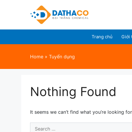
Skip
to
content
Trang chủ
Giới 
Home
»
Tuyển dụng
Nothing Found
It seems we can’t find what you’re looking fo
Search