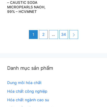
– CAUSTIC SODA
MICROPEARLS NAOH,
99% – HCVMNET
Post
Page
Page
Page
Next
1
2
…
34
navigation
Danh mục sản phẩm
Dung môi hóa chất
Hóa chất công nghiệp
Hóa chất ngành cao su