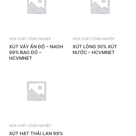
HÓA CHẤT CÔNG NGHIỆP
HÓA CHẤT CÔNG NGHIỆP
XÚT VẢY ẤN ĐỘ – NAOH
XÚT LỎNG 50% XÚT
99% BAO ĐỎ –
NƯỚC – HCVMNET
HCVMNET
HÓA CHẤT CÔNG NGHIỆP
XÚT HẠT THÁI LAN 99%