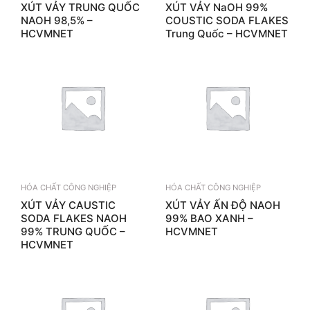
XÚT VẢY TRUNG QUỐC
XÚT VẢY NaOH 99%
NAOH 98,5% –
COUSTIC SODA FLAKES
HCVMNET
Trung Quốc – HCVMNET
HÓA CHẤT CÔNG NGHIỆP
HÓA CHẤT CÔNG NGHIỆP
XÚT VẢY CAUSTIC
XÚT VẢY ẤN ĐỘ NAOH
SODA FLAKES NAOH
99% BAO XANH –
99% TRUNG QUỐC –
HCVMNET
HCVMNET