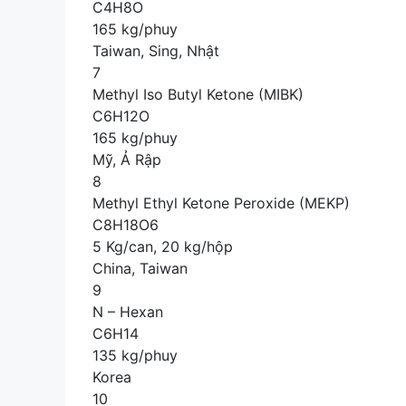
C4H8O
165 kg/phuy
Taiwan, Sing, Nhật
7
Methyl Iso Butyl Ketone (MIBK)
C6H12O
165 kg/phuy
Mỹ, Ả Rập
8
Methyl Ethyl Ketone Peroxide (MEKP)
C8H18O6
5 Kg/can, 20 kg/hộp
China, Taiwan
9
N – Hexan
C6H14
135 kg/phuy
Korea
10