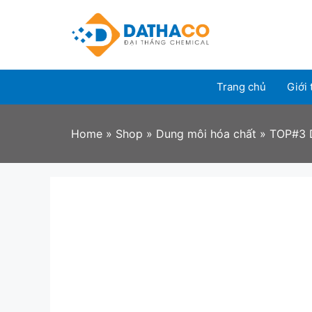
Skip
to
content
Trang chủ
Giới 
Home
»
Shop
»
Dung môi hóa chất
»
TOP#3 