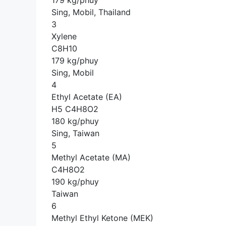
179 kg/phuy
Sing, Mobil, Thailand
3
Xylene
C8H10
179 kg/phuy
Sing, Mobil
4
Ethyl Acetate (EA)
H5 C4H8O2
180 kg/phuy
Sing, Taiwan
5
Methyl Acetate (MA)
C4H8O2
190 kg/phuy
Taiwan
6
Methyl Ethyl Ketone (MEK)