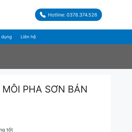
Hotline: 0378.374.526
 dụng
Liên hệ
 MÔI PHA SƠN BÁN
ng tốt