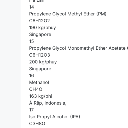
Hà Lan
14
Propylene Glycol Methyl Ether (PM)
C6H12O2
190 kg/phuy
Singapore
15
Propylene Glycol Monomethyl Ether Acetate
C6H12O3
200 kg/phuy
Singapore
16
Methanol
CH4O
163 kg/phi
Ả Rập, Indonesia,
17
Iso Propyl Alcohol (IPA)
C3H8O