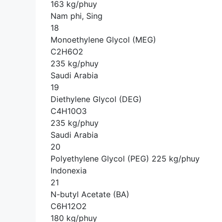
163 kg/phuy
Nam phi, Sing
18
Monoethylene Glycol (MEG)
C2H6O2
235 kg/phuy
Saudi Arabia
19
Diethylene Glycol (DEG)
C4H10O3
235 kg/phuy
Saudi Arabia
20
Polyethylene Glycol (PEG) 225 kg/phuy
Indonexia
21
N-butyl Acetate (BA)
C6H12O2
180 kg/phuy