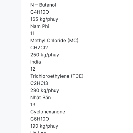
N – Butanol
C4H10O
165 kg/phuy
Nam Phi
11
Methyl Chloride (MC)
CH2Cl2
250 kg/phuy
India
12
Trichloroethylene (TCE)
C2HCl3
290 kg/phuy
Nhật Bản
13
Cyclohexanone
C6H10O
190 kg/phuy