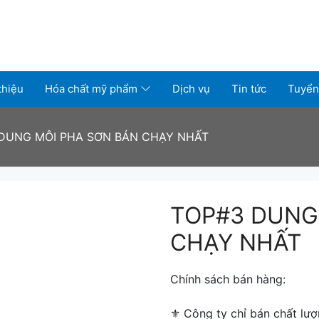
thiệu
Hóa chất mỹ phẩm
Dịch vụ
Tin tức
Tuyển
DUNG MÔI PHA SƠN BÁN CHẠY NHẤT
TOP#3 DUNG
CHẠY NHẤT
Chính sách bán hàng:
⚜ ️Công ty chỉ bán chất lượ