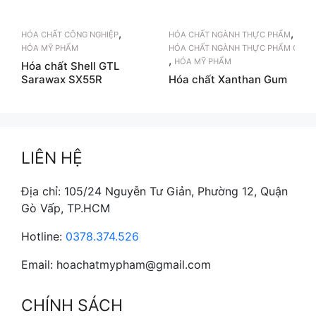
,
,
HÓA CHẤT CÔNG NGHIỆP
HÓA CHẤT NGÀNH THỰC PHẨM
HÓA MỸ PHẨM
HÓA CHẤT NGÀNH THỰC PHẨM CHỨC
,
HÓA MỸ PHẨM
Hóa chất Shell GTL
Sarawax SX55R
Hóa chất Xanthan Gum
LIÊN HỆ
Địa chỉ: 105/24 Nguyễn Tư Giản, Phường 12, Quận
Gò Vấp, TP.HCM
Hotline:
0378.374.526
Email: hoachatmypham@gmail.com
CHÍNH SÁCH