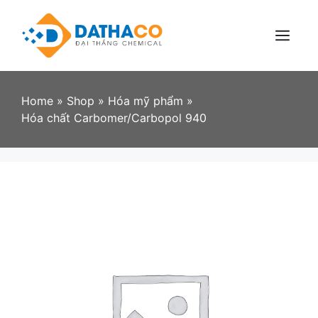
Skip
to
content
Menu
Home
»
Shop
»
Hóa mỹ phẩm
»
Hóa chất Carbomer/Carbopol 940