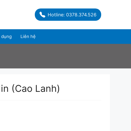
Hotline: 0378.374.526
 dụng
Liên hệ
in (Cao Lanh)