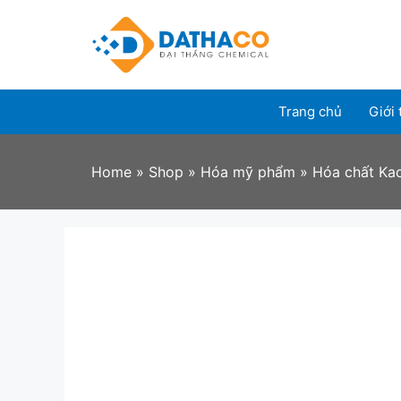
Skip
to
content
Trang chủ
Giới 
Home
»
Shop
»
Hóa mỹ phẩm
»
Hóa chất Kao