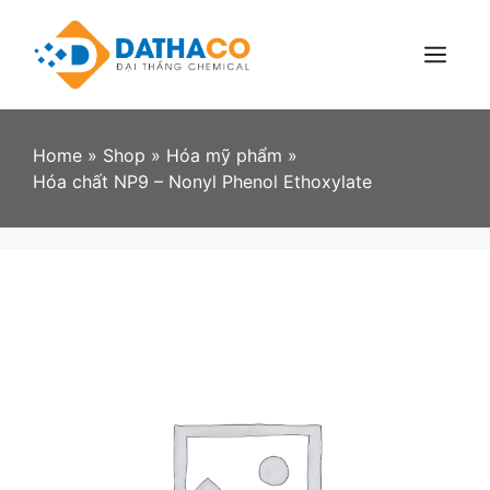
Skip
to
content
Menu
Home
»
Shop
»
Hóa mỹ phẩm
»
Hóa chất NP9 – Nonyl Phenol Ethoxylate