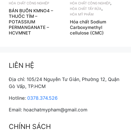
,
HÓA CHẤT CÔNG NGHIỆP
HÓA CHẤT CÔNG NGHIỆP
,
HÓA CHẤT TẨY RỬA
BÁN BUÔN KMNO4 –
HÓA MỸ PHẨM
THUỐC TÍM –
POTASSIUM
Hóa chất Sodium
PERMANGANATE –
Carboxymethyl
HCVMNET
cellulose (CMC)
LIÊN HỆ
Địa chỉ: 105/24 Nguyễn Tư Giản, Phường 12, Quận
Gò Vấp, TP.HCM
Hotline:
0378.374.526
Email: hoachatmypham@gmail.com
CHÍNH SÁCH