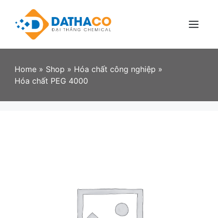
Skip
to
content
Menu
Home
»
Shop
»
Hóa chất công nghiệp
»
Hóa chất PEG 4000