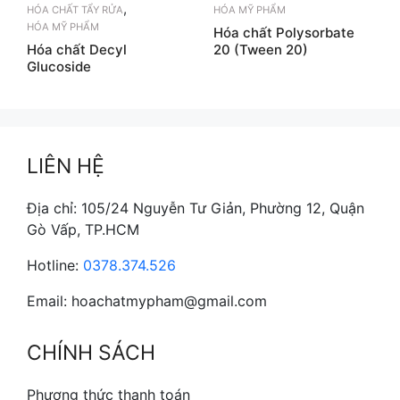
,
HÓA CHẤT TẨY RỬA
HÓA MỸ PHẨM
HÓA MỸ PHẨM
Hóa chất Polysorbate
Hóa chất Decyl
20 (Tween 20)
Glucoside
LIÊN HỆ
Địa chỉ: 105/24 Nguyễn Tư Giản, Phường 12, Quận
Gò Vấp, TP.HCM
Hotline:
0378.374.526
Email: hoachatmypham@gmail.com
CHÍNH SÁCH
Phương thức thanh toán