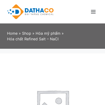
Skip
to
content
Menu
Home
»
Shop
»
Hóa mỹ phẩm
»
Hóa chất Refined Salt – NaCl