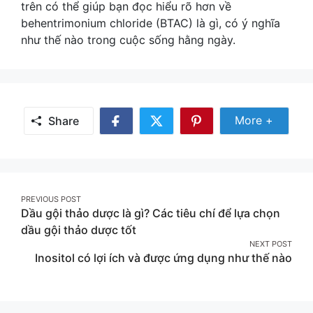
trên có thể giúp bạn đọc hiểu rõ hơn về
behentrimonium chloride (BTAC) là gì, có ý nghĩa
như thế nào trong cuộc sống hằng ngày.
Share
More +
Share
Share
Share
Share
More
on
on
on
Facebook
Twitter
Pinterest
Post
PREVIOUS POST
Dầu gội thảo dược là gì? Các tiêu chí để lựa chọn
navigation
dầu gội thảo dược tốt
NEXT POST
Inositol có lợi ích và được ứng dụng như thế nào