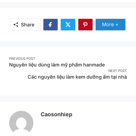
Share
More +
Share
Share
Share
Share
More
on
on
on
Facebook
Twitter
Pinterest
Post
PREVIOUS POST
Nguyên liệu dùng làm mỹ phẩm hanmade
navigation
NEXT POST
Các nguyên liệu làm kem dưỡng ẩm tại nhà
Caosonhiep