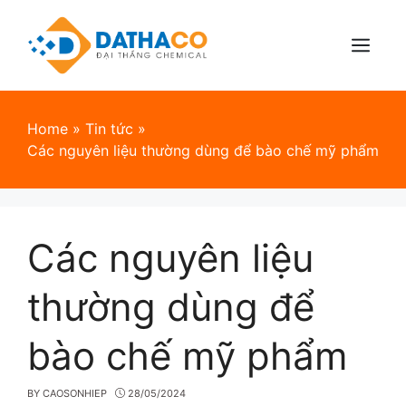
Skip
to
content
Menu
Home
»
Tin tức
»
Các nguyên liệu thường dùng để bào chế mỹ phẩm
Các nguyên liệu
thường dùng để
bào chế mỹ phẩm
BY
CAOSONHIEP
28/05/2024