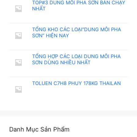
TOP#3 DUNG MÔI PHA SƠN BÁN CHẠY
NHẤT
TỔNG KHO CÁC LOẠI”DUNG MÔI PHA
SƠN” HIỆN NAY
TỔNG HỢP CÁC LOẠI DUNG MÔI PHA
SƠN DÙNG NHIỀU NHẤT
TOLUEN C7H8 PHUY 178KG THAILAN
Danh Mục Sản Phẩm