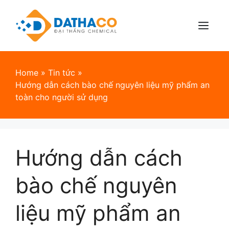
Skip
to
content
Menu
Home
»
Tin tức
»
Hướng dẫn cách bào chế nguyên liệu mỹ phẩm an
toàn cho người sử dụng
Hướng dẫn cách
bào chế nguyên
liệu mỹ phẩm an