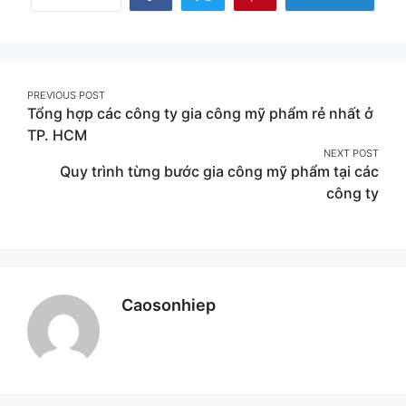
Share
Share
Share
More
on
on
on
Facebook
Twitter
Pinterest
Post
PREVIOUS POST
Tổng hợp các công ty gia công mỹ phẩm rẻ nhất ở
navigation
TP. HCM
NEXT POST
Quy trình từng bước gia công mỹ phẩm tại các
công ty
Caosonhiep