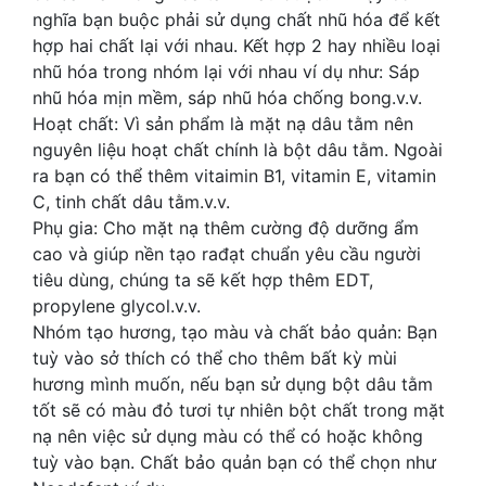
nghĩa bạn buộc phải sử dụng chất nhũ hóa để kết
hợp hai chất lại với nhau. Kết hợp 2 hay nhiều loại
nhũ hóa trong nhóm lại với nhau ví dụ như: Sáp
nhũ hóa mịn mềm, sáp nhũ hóa chống bong.v.v.
Hoạt chất: Vì sản phẩm là mặt nạ dâu tằm nên
nguyên liệu hoạt chất chính là bột dâu tằm. Ngoài
ra bạn có thể thêm vitaimin B1, vitamin E, vitamin
C, tinh chất dâu tằm.v.v.
Phụ gia: Cho mặt nạ thêm cường độ dưỡng ẩm
cao và giúp nền tạo rađạt chuẩn yêu cầu người
tiêu dùng, chúng ta sẽ kết hợp thêm EDT,
propylene glycol.v.v.
Nhóm tạo hương, tạo màu và chất bảo quản: Bạn
tuỳ vào sở thích có thể cho thêm bất kỳ mùi
hương mình muốn, nếu bạn sử dụng bột dâu tằm
tốt sẽ có màu đỏ tươi tự nhiên bột chất trong mặt
nạ nên việc sử dụng màu có thể có hoặc không
tuỳ vào bạn. Chất bảo quản bạn có thể chọn như