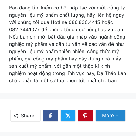
Bạn đang tìm kiếm cơ hội hợp tác với một công ty
nguyên liệu mỹ phẩm chất lượng, hãy liên hệ ngay
với chúng tôi qua Hotline 086.830.4415 hoặc
082.344.1077 để chúng tôi có cơ hội phục vụ bạn.
Nếu bạn chỉ mới bắt đầu gia nhập vào ngành công
nghiệp mỹ phẩm và cần tư vấn về các vấn đề như
nguyên liệu mỹ phẩm thiên nhiên, công thức mỹ
phẩm, gia công mỹ phẩm hay xây dựng nhà máy
sản xuất mỹ phẩm, với gần một thập kỉ kinh
nghiệm hoạt động trong lĩnh vực này, Dạ Thảo Lan
chắc chắn là một sự lựa chọn tốt nhất cho bạn.
Share
More +
Share
Share
Share
Share
More
on
on
on
Facebook
Twitter
Pinterest