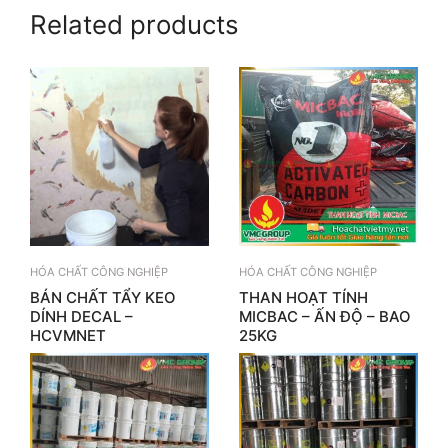
Related products
HÓA CHẤT CÔNG NGHIỆP
HÓA CHẤT CÔNG NGHIỆP
BÁN CHẤT TẨY KEO
THAN HOẠT TÍNH
DÍNH DECAL –
MICBAC – ẤN ĐỘ – BAO
HCVMNET
25KG