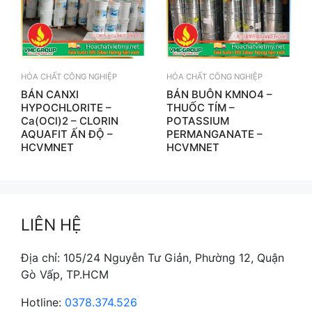
HÓA CHẤT CÔNG NGHIỆP
HÓA CHẤT CÔNG NGHIỆP
BÁN CANXI
BÁN BUÔN KMNO4 –
HYPOCHLORITE –
THUỐC TÍM –
Ca(OCl)2 – CLORIN
POTASSIUM
AQUAFIT ẤN ĐỘ –
PERMANGANATE –
HCVMNET
HCVMNET
LIÊN HỆ
Địa chỉ: 105/24 Nguyễn Tư Giản, Phường 12, Quận
Gò Vấp, TP.HCM
Hotline:
0378.374.526