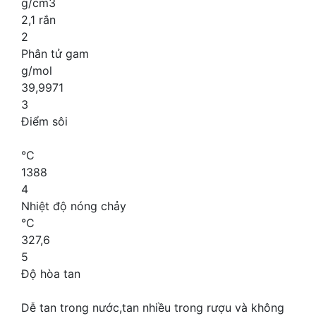
g/cm3
2,1 rắn
2
Phân tử gam
g/mol
39,9971
3
Điểm sôi
°C
1388
4
Nhiệt độ nóng chảy
°C
327,6
5
Độ hòa tan
Dễ tan trong nước,tan nhiều trong rượu và không