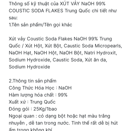
Thông số kỹ thuật của XÚT VẢY NaOH 99%
COUSTIC SODA FLAKES Trung Quốc chi tiết như
sau:
1.Tên sản phẩm/Tên gọi khác
Xút vảy Coustic Soda Flakes NaOH 99% Trung
Quốc / Xút Hột, Xút Bột, Caustic Soda Micropearls,
NaOH Hạt, NaOH Hột, NaOH Bột, Natri Hydroxit,
Sodium Hydroxide, Caustic Soda, Xút ăn da,
Sodium Hydroxide
2.Thông tin sản phẩm
Công Thức Hóa Học : NaOH
Hàm lượng hóa chất : 99%
Xuất xứ : Trung Quốc
Đóng gói : 25Kg/1bao
Ngoại quan : có dạng bột hoặc hạt màu trắng
nhuyễn , dễ tan trong nước. Tinh thể rất dễ bị hút
ẩm trong không khí.