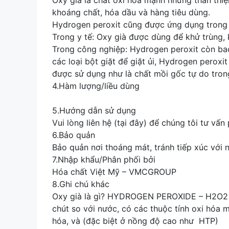
Oxy già là chất oxi hóa mạnh nhưng thân thiệ
khoáng chất, hóa dầu và hàng tiêu dùng.
Hydrogen peroxit cũng được ứng dụng trong x
Trong y tế: Oxy già được dùng để khử trùng,
Trong công nghiệp: Hydrogen peroxit còn bao
các loại bột giặt để giặt ủi, Hydrogen perox
được sử dụng như là chất mồi gốc tự do tron
4.Hàm lượng/liều dùng
5.Hướng dẫn sử dụng
Vui lòng liên hệ (tại đây) để chúng tôi tư vấ
6.Bảo quản
Bảo quản nơi thoáng mát, tránh tiếp xúc với n
7.Nhập khẩu/Phân phối bởi
Hóa chất Việt Mỹ – VMCGROUP
8.Ghi chú khác
Oxy già là gì? HYDROGEN PEROXIDE – H2O2 
chút so với nước, có các thuộc tính oxi hóa 
hóa, và (đặc biệt ở nồng độ cao như HTP)