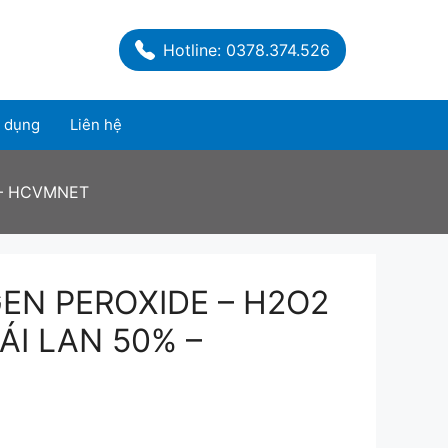
Hotline: 0378.374.526
 dụng
Liên hệ
 – HCVMNET
EN PEROXIDE – H2O2
ÁI LAN 50% –