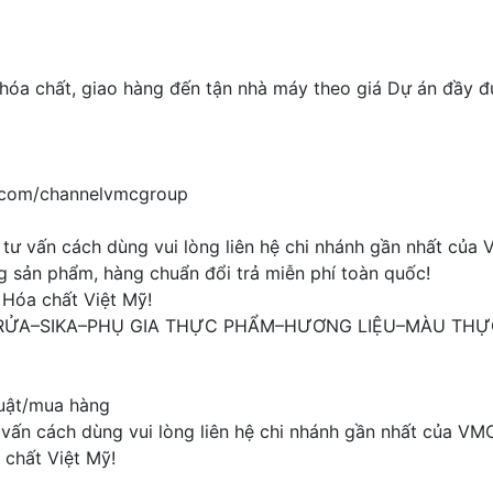
óa chất, giao hàng đến tận nhà máy theo giá Dự án đầy đủ
e.com/channelvmcgroup
ư vấn cách dùng vui lòng liên hệ chi nhánh gần nhất của
g sản phẩm, hàng chuẩn đổi trả miễn phí toàn quốc!
 Hóa chất Việt Mỹ! ️
 RỬA–SIKA–PHỤ GIA THỰC PHẨM–HƯƠNG LIỆU–MÀU TH
huật/mua hàng
ấn cách dùng vui lòng liên hệ chi nhánh gần nhất của VM
 chất Việt Mỹ!