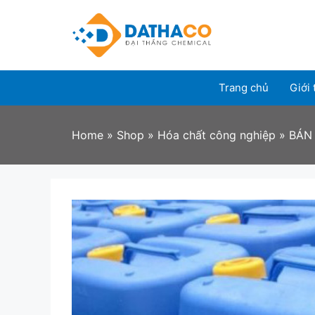
Skip
to
content
Trang chủ
Giới 
Home
»
Shop
»
Hóa chất công nghiệp
»
BÁN