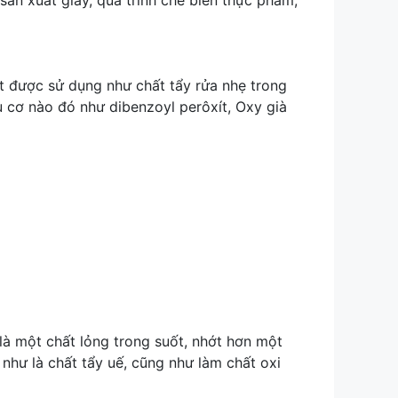
sản xuất giấy, quá trình chế biến thực phẩm,
t được sử dụng như chất tẩy rửa nhẹ trong
u cơ nào đó như dibenzoyl perôxít, Oxy già
một chất lỏng trong suốt, nhớt hơn một
như là chất tẩy uế, cũng như làm chất oxi