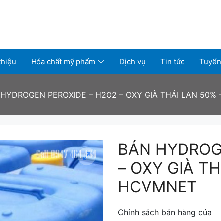
thiệu
Hóa chất mỹ phẩm
Dịch vụ
Tin tức
Tuyển
 HYDROGEN PEROXIDE – H2O2 – OXY GIÀ THÁI LAN 50%
BÁN HYDROG
– OXY GIÀ TH
HCVMNET
Chính sách bán hàng của