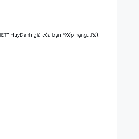
ET” HủyĐánh giá của bạn *Xếp hạng…Rất