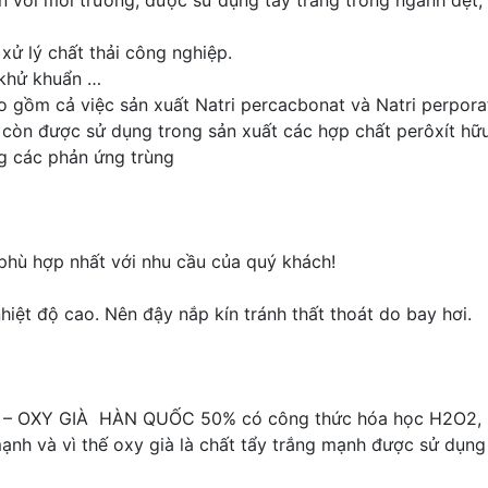
n với môi trường, được sử dụng tẩy trắng trong ngành dệt, 
ử lý chất thải công nghiệp.
 khử khuẩn …
 gồm cả việc sản xuất Natri percacbonat và Natri perpora
it còn được sử dụng trong sản xuất các hợp chất perôxít hữ
g các phản ứng trùng
n phù hợp nhất với nhu cầu của quý khách!
hiệt độ cao. Nên đậy nắp kín tránh thất thoát do bay hơi.
– OXY GIÀ HÀN QUỐC 50% có công thức hóa học H2O2, là 
mạnh và vì thế oxy già là chất tẩy trắng mạnh được sử dụng 