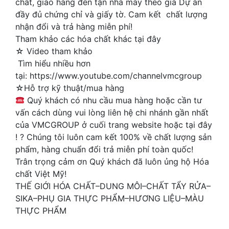
chất, giao hàng đến tận nhà máy theo giá Dự án
đầy đủ chứng chỉ và giấy tờ. Cam kết chất lượng
nhận đổi và trả hàng miễn phí!
Tham khảo các hóa chất khác tại đây
☆ Video tham khảo
Tìm hiểu nhiều hơn
tại: https://www.youtube.com/channelvmcgroup
☆Hỗ trợ kỹ thuật/mua hàng
Quý khách có nhu cầu mua hàng hoặc cần tư
vấn cách dùng vui lòng liên hệ chi nhánh gần nhất
của VMCGROUP ở cuối trang website hoặc tại đây
! ? Chúng tôi luôn cam kết 100% về chất lượng sản
phẩm, hàng chuẩn đổi trả miễn phí toàn quốc!
Trân trọng cảm ơn Quý khách đã luôn ủng hộ Hóa
chất Việt Mỹ! ️
THẾ GIỚI HÓA CHẤT–DUNG MÔI–CHẤT TẨY RỬA–
SIKA–PHỤ GIA THỰC PHẨM–HƯƠNG LIỆU–MÀU
THỰC PHẨM