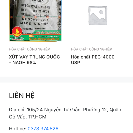
HÓA CHẤT CÔNG NGHIỆP
HÓA CHẤT CÔNG NGHIỆP
XÚT VẢY TRUNG QUỐC
Hóa chất PEG-4000
– NAOH 98%
USP
LIÊN HỆ
Địa chỉ: 105/24 Nguyễn Tư Giản, Phường 12, Quận
Gò Vấp, TP.HCM
Hotline:
0378.374.526