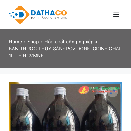
Skip
to
content
Menu
Home
»
Shop
»
Hóa chất công nghiệp
»
BÁN THUỐC THỦY SẢN- POVIDONE IODINE CHAI
1LIT – HCVMNET