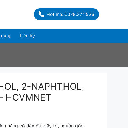
Hotline: 0378.374.526
 dụng
Liên hệ
HOL, 2-NAPHTHOL,
– HCVMNET
nh hãng có đầy đủ giấy tờ, nguồn gốc.