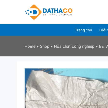
Skip
to
content
Trang chủ
Giới 
Home
»
Shop
»
Hóa chất công nghiệp
»
BET