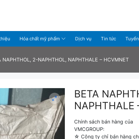
thiệu
Hóa chất mỹ phẩm
Dịch vụ
Tin tức
Tuyển
A NAPHTHOL, 2-NAPHTHOL, NAPHTHALE – HCVMNET
BETA NAPHT
NAPHTHALE 
Chính sách bán hàng của
VMCGROUP:
☆ Công ty chỉ bán hàng chí