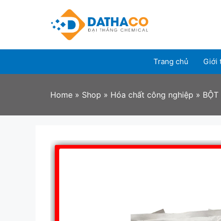
Skip
to
content
Trang chủ
Giới 
Home
»
Shop
»
Hóa chất công nghiệp
»
BỘT