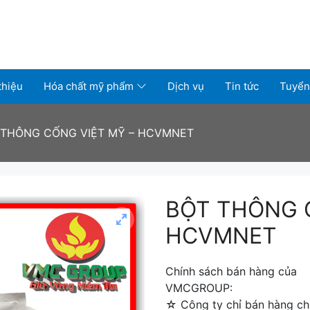
thiệu
Hóa chất mỹ phẩm
Dịch vụ
Tin tức
Tuyển
 THÔNG CỐNG VIỆT MỸ – HCVMNET
BỘT THÔNG 
HCVMNET
Chính sách bán hàng của
VMCGROUP:
☆ Công ty chỉ bán hàng chí