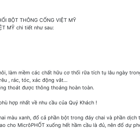
ỐI BỘT THÔNG CỐNG VIỆT MỸ
 MỸ chi tiết như sau:
 làm mềm các chất hữu cơ thối rữa tích tụ lâu ngày tron
u , rác, tóc, xác động vât…
 thoát được thông thoáng hoàn toàn.
 phù hợp nhất về nhu cầu của Quý Khách !
ai màu xanh, đổ cả phần bột trong đáy chai và phần dịch tr
ao cho MicrôPHỐT xuống hết hầm cầu là đủ, nên đổ dự phò