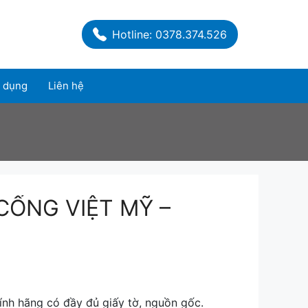
Hotline: 0378.374.526
 dụng
Liên hệ
CỐNG VIỆT MỸ –
nh hãng có đầy đủ giấy tờ, nguồn gốc.