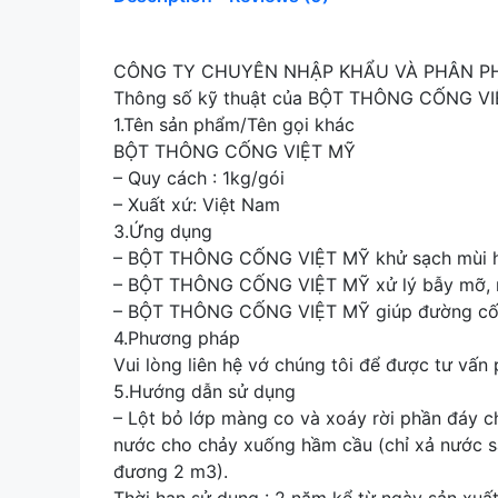
CÔNG TY CHUYÊN NHẬP KHẨU VÀ PHÂN PH
Thông số kỹ thuật của BỘT THÔNG CỐNG VIỆT
1.Tên sản phẩm/Tên gọi khác
BỘT THÔNG CỐNG VIỆT MỸ
– Quy cách : 1kg/gói
– Xuất xứ: Việt Nam
3.Ứng dụng
– BỘT THÔNG CỐNG VIỆT MỸ khử sạch mùi hôi,
– BỘT THÔNG CỐNG VIỆT MỸ xử lý bẫy mỡ, rê
– BỘT THÔNG CỐNG VIỆT MỸ giúp đường cống
4.Phương pháp
Vui lòng liên hệ vớ chúng tôi để được tư vấn
5.Hướng dẫn sử dụng
– Lột bỏ lớp màng co và xoáy rời phần đáy ch
nước cho chảy xuống hầm cầu (chỉ xả nước s
đương 2 m3).