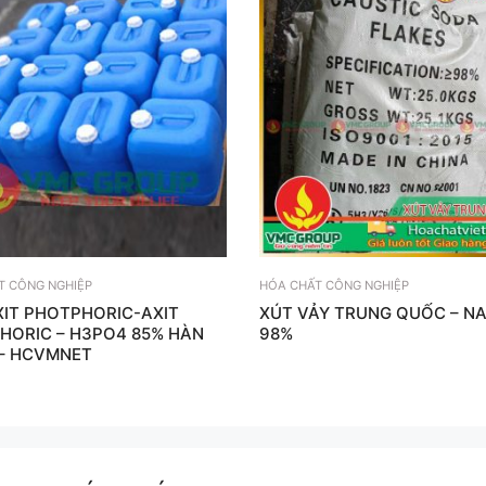
T CÔNG NGHIỆP
HÓA CHẤT CÔNG NGHIỆP
XIT PHOTPHORIC-AXIT
XÚT VẢY TRUNG QUỐC – N
HORIC – H3PO4 85% HÀN
98%
– HCVMNET