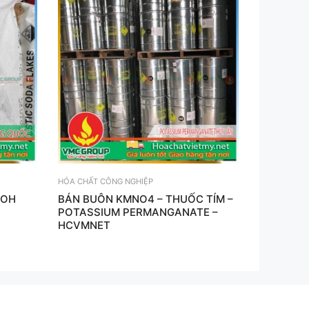
HÓA CHẤT CÔNG NGHIỆP
AOH
BÁN BUÔN KMNO4 – THUỐC TÍM –
POTASSIUM PERMANGANATE –
HCVMNET