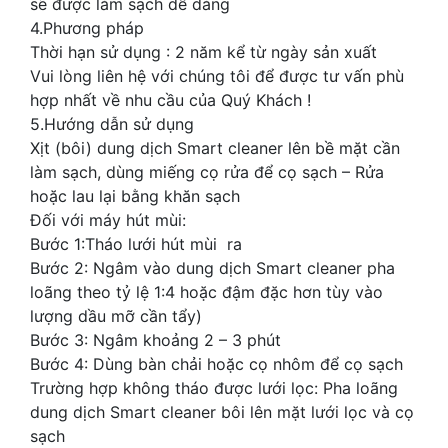
sẽ được làm sạch dễ dàng
4.Phương pháp
Thời hạn sử dụng : 2 năm kể từ ngày sản xuất
Vui lòng liên hệ với chúng tôi để được tư vấn phù
hợp nhất về nhu cầu của Quý Khách !
5.Hướng dẫn sử dụng
Xịt (bôi) dung dịch Smart cleaner lên bề mặt cần
làm sạch, dùng miếng cọ rửa để cọ sạch – Rửa
hoặc lau lại bằng khăn sạch
Đối với máy hút mùi:
Bước 1:Tháo lưới hút mùi ra
Bước 2: Ngâm vào dung dịch Smart cleaner pha
loãng theo tỷ lệ 1:4 hoặc đậm đặc hơn tùy vào
lượng dầu mỡ cần tẩy)
Bước 3: Ngâm khoảng 2 – 3 phút
Bước 4: Dùng bàn chải hoặc cọ nhôm để cọ sạch
Trường hợp không tháo được lưới lọc: Pha loãng
dung dịch Smart cleaner bôi lên mặt lưới lọc và cọ
sạch