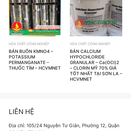
HÓA CHẤT CÔNG NGHIỆP
HÓA CHẤT CÔNG NGHIỆP
BÁN BUÔN KMNO4 –
BÁN CALCIUM
POTASSIUM
HYPOCHLORIDE
PERMANGANATE –
GRANULAR – Ca(OCl)2
THUỐC TÍM – HCVMNET
– CLORIN MỸ 70% GIÁ
TỐT NHẤT TẠI SƠN LA –
HCVMNET
LIÊN HỆ
Địa chỉ: 105/24 Nguyễn Tư Giản, Phường 12, Quận