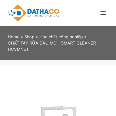
Skip
to
content
Menu
Home
»
Shop
»
Hóa chất công nghiệp
»
CHẤT TẨY RỬA DẦU MỠ – SMART CLEANER –
HCVMNET