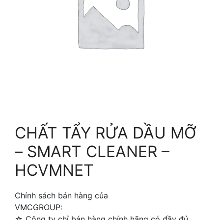
CHẤT TẨY RỬA DẦU MỠ
– SMART CLEANER –
HCVMNET
Chính sách bán hàng của
VMCGROUP:
☆ Công ty chỉ bán hàng chính hãng có đầy đủ