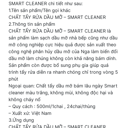
SMART CLEANER chi tiết như sau:
1.Tên sản phẩm/Tên gọi khác
CHẤT TẨY RỬA DẦU MỠ – SMART CLEANER
2.Thông tin sản phẩm
CHẤT TẨY RỬA DẦU MỠ – SMART CLEANER là
sản phẩm làm sạch dầu mỡ nhà bếp cũng như dầu
mỡ công nghiệp cực hiệu quả được sản xuất theo
công nghệ phân hủy dầu mỡ của Nga làm biến đổi
dầu mỡ làm chúng không còn khả năng bám dính.
Sản phẩm còn được bổ sung phụ gia giúp quá
trình tẩy rửa diễn ra nhanh chóng chỉ trong vòng 5
phút
Ngoại quan: Chất tẩy dầu mỡ bám lâu ngày Smart
cleaner màu trắng, không mùi, không độc hại và
không cháy nổ
– Quy cách : 500ml/1chai , 24chai/thùng
– Xuất xứ: Việt Nam
3.Ứng dụng
CHẤT TẨY RỬA DẦU MỠ – SMART CLEANER