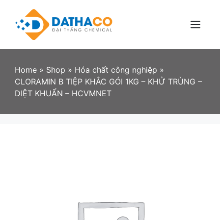
Skip
to
content
Menu
Home
»
Shop
»
Hóa chất công nghiệp
»
CLORAMIN B TIỆP KHẮC GÓI 1KG – KHỬ TRÙNG –
DIỆT KHUẨN – HCVMNET