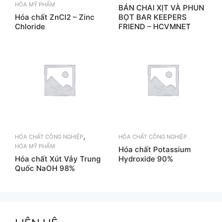
HÓA MỸ PHẨM
BÁN CHAI XỊT VÀ PHUN
Hóa chất ZnCl2 – Zinc
BỌT BAR KEEPERS
Chloride
FRIEND – HCVMNET
,
HÓA CHẤT CÔNG NGHIỆP
HÓA CHẤT CÔNG NGHIỆP
HÓA MỸ PHẨM
Hóa chất Potassium
Hóa chất Xút Vảy Trung
Hydroxide 90%
Quốc NaOH 98%