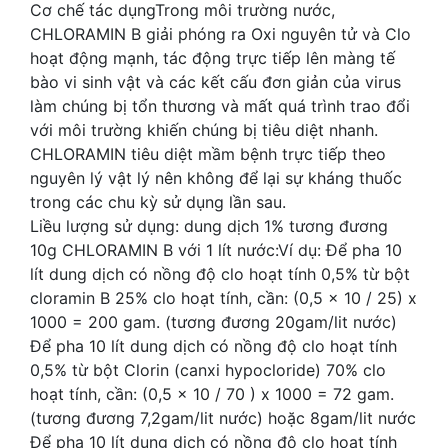
Cơ chế tác dụngTrong môi trường nước,
CHLORAMIN B giải phóng ra Oxi nguyên tử và Clo
hoạt động mạnh, tác động trực tiếp lên màng tế
bào vi sinh vật và các kết cấu đơn giản của virus
làm chúng bị tổn thương và mất quá trình trao đổi
với môi trường khiến chúng bị tiêu diệt nhanh.
CHLORAMIN tiêu diệt mầm bệnh trực tiếp theo
nguyên lý vật lý nên không để lại sự kháng thuốc
trong các chu kỳ sử dụng lần sau.
Liều lượng sử dụng: dung dịch 1% tương đương
10g CHLORAMIN B với 1 lít nước:Ví dụ: Để pha 10
lít dung dịch có nồng độ clo hoạt tính 0,5% từ bột
cloramin B 25% clo hoạt tính, cần: (0,5 x 10 / 25) x
1000 = 200 gam. (tương đương 20gam/lit nước)
Để pha 10 lít dung dịch có nồng độ clo hoạt tính
0,5% từ bột Clorin (canxi hypocloride) 70% clo
hoạt tính, cần: (0,5 x 10 / 70 ) x 1000 = 72 gam.
(tương đương 7,2gam/lit nước) hoặc 8gam/lit nước
Để pha 10 lít dung dịch có nồng độ clo hoạt tính