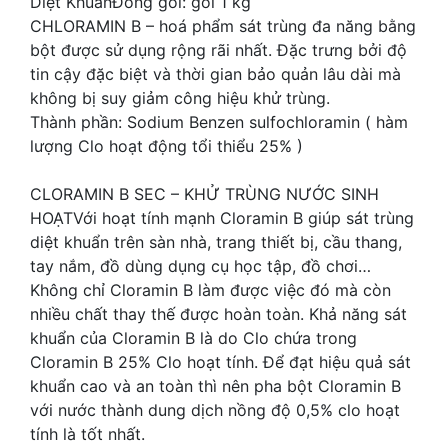
Diệt KhuẩnĐóng gói: gói 1 kg
CHLORAMIN B – hoá phẩm sát trùng đa năng bằng
bột được sử dụng rộng rãi nhất. Đặc trưng bởi độ
tin cậy đặc biệt và thời gian bảo quản lâu dài mà
không bị suy giảm công hiệu khử trùng.
Thành phần: Sodium Benzen sulfochloramin ( hàm
lượng Clo hoạt động tổi thiểu 25% )
CLORAMIN B SEC – KHỬ TRÙNG NƯỚC SINH
HOẠTVới hoạt tính mạnh Cloramin B giúp sát trùng
diệt khuẩn trên sàn nhà, trang thiết bị, cầu thang,
tay nắm, đồ dùng dụng cụ học tập, đồ chơi…
Không chỉ Cloramin B làm được việc đó mà còn
nhiều chất thay thế được hoàn toàn. Khả năng sát
khuẩn của Cloramin B là do Clo chứa trong
Cloramin B 25% Clo hoạt tính. Để đạt hiệu quả sát
khuẩn cao và an toàn thì nên pha bột Cloramin B
với nước thành dung dịch nồng độ 0,5% clo hoạt
tính là tốt nhất.