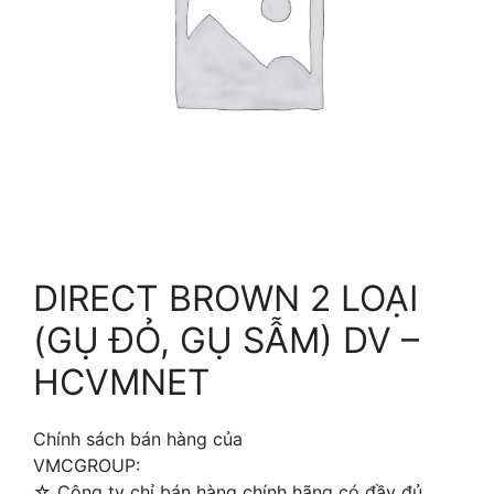
DIRECT BROWN 2 LOẠI
(GỤ ĐỎ, GỤ SẪM) DV –
HCVMNET
Chính sách bán hàng của
VMCGROUP:
☆ Công ty chỉ bán hàng chính hãng có đầy đủ