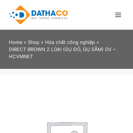
Skip
to
content
Menu
Home
»
Shop
»
Hóa chất công nghiệp
»
DIRECT BROWN 2 LOẠI (GỤ ĐỎ, GỤ SẪM) DV –
HCVMNET