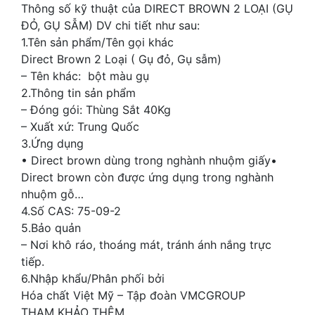
Thông số kỹ thuật của DIRECT BROWN 2 LOẠI (GỤ
ĐỎ, GỤ SẪM) DV chi tiết như sau:
1.Tên sản phẩm/Tên gọi khác
Direct Brown 2 Loại ( Gụ đỏ, Gụ sẫm)
– Tên khác: bột màu gụ
2.Thông tin sản phẩm
– Đóng gói: Thùng Sắt 40Kg
– Xuất xứ: Trung Quốc
3.Ứng dụng
• Direct brown dùng trong nghành nhuộm giấy•
Direct brown còn được ứng dụng trong nghành
nhuộm gỗ…
4.Số CAS: 75-09-2
5.Bảo quản
– Nơi khô ráo, thoáng mát, tránh ánh nắng trực
tiếp.
6.Nhập khẩu/Phân phối bởi
Hóa chất Việt Mỹ – Tập đoàn VMCGROUP
THAM KHẢO THÊM