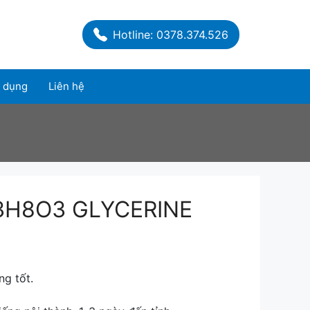
Hotline: 0378.374.526
 dụng
Liên hệ
3H8O3 GLYCERINE
ng tốt.