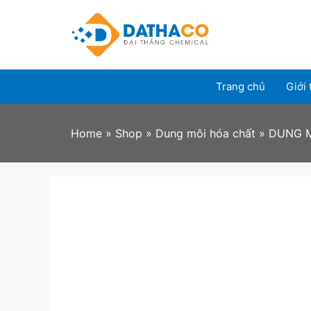
Skip
to
content
Trang chủ
Giới 
Home
»
Shop
»
Dung môi hóa chất
»
DUNG M