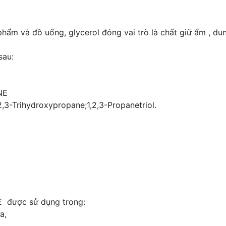
và đồ uống, glycerol đóng vai trò là chất giữ ẩm , dung
sau:
NE
,2,3-Trihydroxypropane;1,2,3-Propanetriol.
được sử dụng trong:
a,