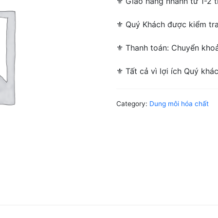
⚜ Giao hàng nhanh từ 1-2 ti
⚜ Quý Khách được kiểm tra/
⚜ Thanh toán: Chuyển khoản
⚜ Tất cả vì lợi ích Quý khá
Category:
Dung môi hóa chất