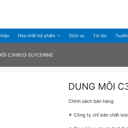
thiệu
Hóa chất mỹ phẩm
Dịch vụ
Tin tức
Tuyển
ÔI C3H8O3 GLYCERINE
DUNG MÔI C
Chính sách bán hàng:
⚜ ️Công ty chỉ bán chất lượ