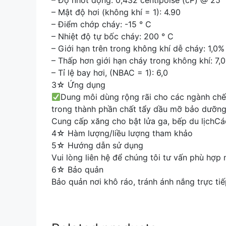
– Độ nhớt động: 0,432 centipoise (cP) @ 25 
– Mật độ hơi (không khí = 1): 4.90
– Điểm chớp cháy: -15 ° C
– Nhiệt độ tự bốc cháy: 200 ° C
– Giới hạn trên trong không khí dễ cháy: 1,0% 
– Thấp hơn giới hạn cháy trong không khí: 7,0
– Tỉ lệ bay hơi, (NBAC = 1): 6,0
3☆ Ứng dụng
Dung môi dùng rộng rãi cho các ngành chế
trong thành phần chất tẩy dầu mỡ bảo dưỡng
Cung cấp xăng cho bật lửa ga, bếp du lịchC
4☆ Hàm lượng/liều lượng tham khảo
5☆ Hướng dẫn sử dụng
Vui lòng liên hệ để chúng tôi tư vấn phù hợp
6☆ Bảo quản
Bảo quản nơi khô ráo, tránh ánh nắng trực tiế