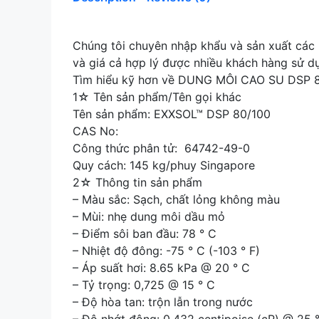
Chúng tôi chuyên nhập khẩu và sản xuất cá
và giá cả hợp lý được nhiều khách hàng sử dụ
Tìm hiểu kỹ hơn về DUNG MÔI CAO SU DSP 8
1☆ Tên sản phẩm/Tên gọi khác
Tên sản phẩm: EXXSOL™ DSP 80/100
CAS No:
Công thức phân tử: 64742-49-0
Quy cách: 145 kg/phuy Singapore
2☆ Thông tin sản phẩm
– Màu sắc: Sạch, chất lỏng không màu
– Mùi: nhẹ dung môi dầu mỏ
– Điểm sôi ban đầu: 78 ° C
– Nhiệt độ đông: -75 ° C (-103 ° F)
– Áp suất hơi: 8.65 kPa @ 20 ° C
– Tỷ trọng: 0,725 @ 15 ° C
– Độ hòa tan: trộn lẫn trong nước