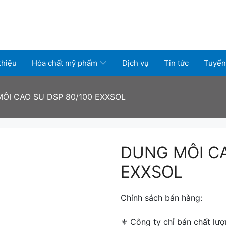
thiệu
Hóa chất mỹ phẩm
Dịch vụ
Tin tức
Tuyển
ÔI CAO SU DSP 80/100 EXXSOL
DUNG MÔI CA
EXXSOL
Chính sách bán hàng:
⚜ ️Công ty chỉ bán chất lượ