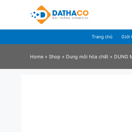
Skip
to
content
Trang chủ
Giới 
Home
»
Shop
»
Dung môi hóa chất
»
DUNG M