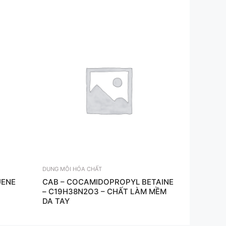
DUNG MÔI HÓA CHẤT
UENE
CAB – COCAMIDOPROPYL BETAINE
– C19H38N2O3 – CHẤT LÀM MỀM
DA TAY