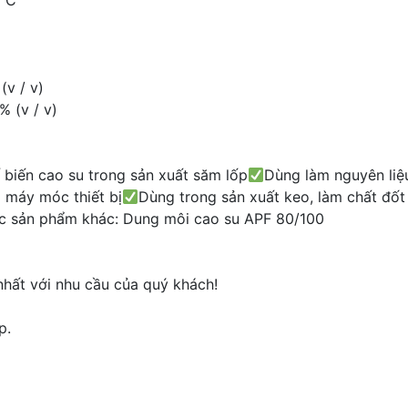
° C
(v / v)
% (v / v)
 biến cao su trong sản xuất săm lốp
Dùng làm nguyên liệ
 máy móc thiết bị
Dùng trong sản xuất keo, làm chất đốt
ác sản phẩm khác: Dung môi cao su APF 80/100
 nhất với nhu cầu của quý khách!
p.