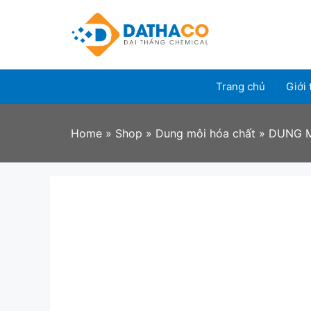
Skip
to
content
Trang chủ
Giới 
Home
»
Shop
»
Dung môi hóa chất
»
DUNG M