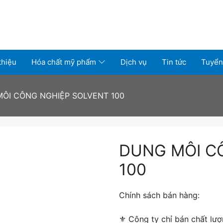
thiệu
Hóa chất mỹ phẩm
Dịch vụ
Tin tức
Tuyển
ÔI CÔNG NGHIỆP SOLVENT 100
DUNG MÔI C
100
Chính sách bán hàng:
⚜ ️Công ty chỉ bán chất lượ