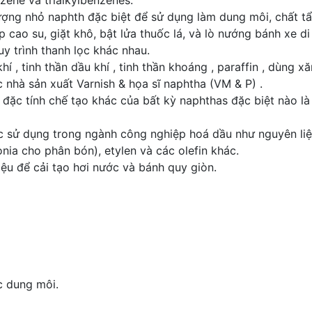
zene và trialkylbenzenes.
ợng nhỏ naphth đặc biệt để sử dụng làm dung môi, chất tẩy
cao su, giặt khô, bật lửa thuốc lá, và lò nướng bánh xe di
y trình thanh lọc khác nhau.
 , tinh thần dầu khí , tinh thần khoáng , paraffin , dùng xăn
c nhà sản xuất Varnish & họa sĩ naphtha (VM & P) .
 đặc tính chế tạo khác của bất kỳ naphthas đặc biệt nào l
 sử dụng trong ngành công nghiệp hoá dầu như nguyên liệ
ia cho phân bón), etylen và các olefin khác.
ệu để cải tạo hơi nước và bánh quy giòn.
c dung môi.