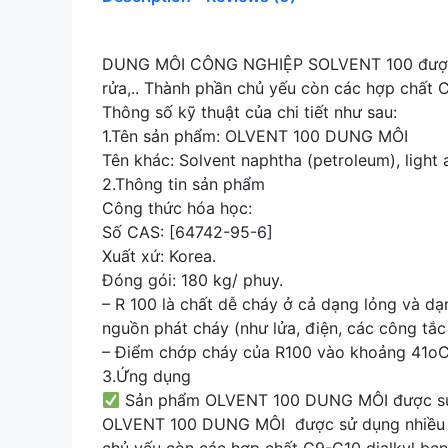
DUNG MÔI CÔNG NGHIỆP SOLVENT 100 được sử d
rửa,.. Thành phần chủ yếu còn các hợp chất C
Thông số kỹ thuật của chi tiết như sau:
1.Tên sản phẩm: OLVENT 100 DUNG MÔI
Tên khác: Solvent naphtha (petroleum), lig
2.Thông tin sản phẩm
Công thức hóa học:
Số CAS: [64742-95-6]
Xuất xứ: Korea.
Đóng gói: 180 kg/ phuy.
– R 100 là chất dễ cháy ở cả dạng lỏng và d
nguồn phát cháy (như lửa, điện, các công tắ
– Điểm chớp cháy của R100 vào khoảng 41o
3.Ứng dụng
Sản phẩm OLVENT 100 DUNG MÔI được sử
OLVENT 100 DUNG MÔI được sử dụng nhiều tron