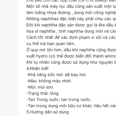
chủ yếu còn các hợp chất C9-C10 dialkyl ben
Một số nhà máy lọc dầu cũng sản xuất một lư
làm loãng nhựa đường , dung môi công nghiệp 
Những naphthas đặc biệt này phải chịu các qu
Đôi khi naphtha đặc sản được gọi là ête dầu khí
họa sĩ naphtha , tinh naphtha dung môi và cá
Cách tốt nhất để xác định phạm vi sôi và các
cụ thể mà bạn quan tâm.
Ở quy mô lớn hơn, dầu khí naphtha cũng được
xuất hydro (có thể được biến đổi thành ammon
Khí tự nhiên cũng được sử dụng như nguyên li
4.Nhận biết
-Khả năng bốc hơi: dễ bay hơi.
-Màu: không màu nhớt.
-Mùi: mùi sơn.
-Trạng thái: lỏng.
-Tan Trong nước: tan trong nước.
-Tan trong dung môi hữu cơ khác: hầu hết cá
5.Hướng dẫn sử dụng