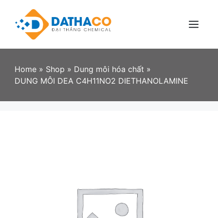
Skip
to
content
Menu
Home
»
Shop
»
Dung môi hóa chất
»
DUNG MÔI DEA C4H11NO2 DIETHANOLAMINE