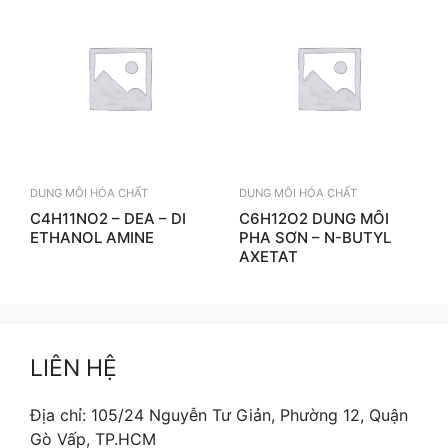
DUNG MÔI HÓA CHẤT
DUNG MÔI HÓA CHẤT
C4H11NO2 – DEA – DI
C6H12O2 DUNG MÔI
ETHANOL AMINE
PHA SƠN – N-BUTYL
AXETAT
LIÊN HỆ
Địa chỉ: 105/24 Nguyễn Tư Giản, Phường 12, Quận
Gò Vấp, TP.HCM