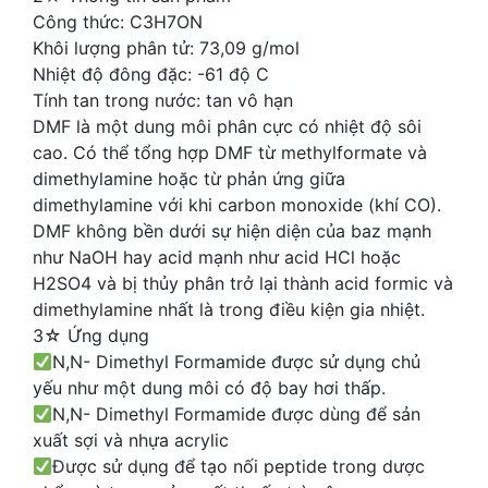
Công thức: C3H7ON
Khôi lượng phân tử: 73,09 g/mol
Nhiệt độ đông đặc: -61 độ C
Tính tan trong nước: tan vô hạn
DMF là một dung môi phân cực có nhiệt độ sôi
cao. Có thể tổng hợp DMF từ methylformate và
dimethylamine hoặc từ phản ứng giữa
dimethylamine với khi carbon monoxide (khí CO).
DMF không bền dưới sự hiện diện của baz mạnh
như NaOH hay acid mạnh như acid HCl hoặc
H2SO4 và bị thủy phân trở lại thành acid formic và
dimethylamine nhất là trong điều kiện gia nhiệt.
3☆ Ứng dụng
N,N- Dimethyl Formamide được sử dụng chủ
yếu như một dung môi có độ bay hơi thấp.
N,N- Dimethyl Formamide được dùng để sản
xuất sợi và nhựa acrylic
Được sử dụng để tạo nối peptide trong dược