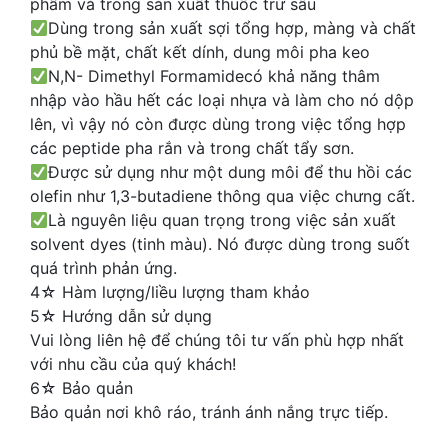
phẩm và trong sản xuất thuốc trừ sâu
Dùng trong sản xuất sợi tổng hợp, màng và chất
phủ bề mặt, chất kết dính, dung môi pha keo
N,N- Dimethyl Formamidecó khả năng thâm
nhập vào hầu hết các loại nhựa và làm cho nó dộp
lên, vì vậy nó còn được dùng trong việc tổng hợp
các peptide pha rắn và trong chất tẩy sơn.
Được sử dụng như một dung môi để thu hồi các
olefin như 1,3-butadiene thông qua việc chưng cất.
Là nguyên liệu quan trọng trong việc sản xuất
solvent dyes (tinh màu). Nó được dùng trong suốt
quá trình phản ứng.
4☆ Hàm lượng/liều lượng tham khảo
5☆ Hướng dẫn sử dụng
Vui lòng liên hệ để chúng tôi tư vấn phù hợp nhất
với nhu cầu của quý khách!
6☆ Bảo quản
Bảo quản nơi khô ráo, tránh ánh nắng trực tiếp.