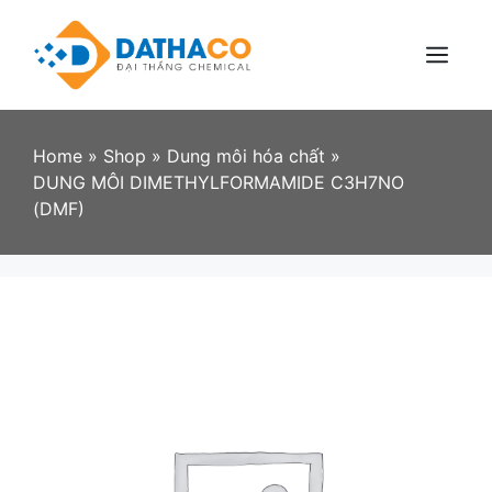
Skip
to
content
Menu
Home
»
Shop
»
Dung môi hóa chất
»
DUNG MÔI DIMETHYLFORMAMIDE C3H7NO
(DMF)