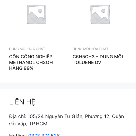
DUNG MÔI HÓA CHẤT
DUNG MÔI HÓA CHẤT
CỒN CÔNG NGHIỆP
C6H5CH3 – DUNG MÔI
METHANOL CH3OH
TOLUENE DV
HÀNG 99%
LIÊN HỆ
Địa chỉ: 105/24 Nguyễn Tư Giản, Phường 12, Quận
Gò Vấp, TP.HCM
Hotline:
0378.374.526