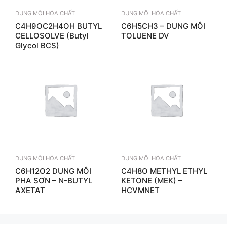
DUNG MÔI HÓA CHẤT
DUNG MÔI HÓA CHẤT
C4H9OC2H4OH BUTYL
C6H5CH3 – DUNG MÔI
CELLOSOLVE (Butyl
TOLUENE DV
Glycol BCS)
DUNG MÔI HÓA CHẤT
DUNG MÔI HÓA CHẤT
C6H12O2 DUNG MÔI
C4H8O METHYL ETHYL
PHA SƠN – N-BUTYL
KETONE (MEK) –
AXETAT
HCVMNET