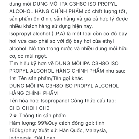
dung môi DUNG MÔI IPA C3H8O ISO PROPYL
ALCOHOL HÀNG CHÍNH PHẨM có chất lượng tốt,
sản phẩm ổn định, sẵn hàng và giá cả hợp lý được
nhiều khách hàng sử dụng hiện nay.
Isopropyl alcohol (I.P.A) là một loại cồn có độ bay
hơi vừa cao phải so với độ bay hơi của ethyl
alcohol. Nó tan trong nước và nhiều dung môi hữu
cơ, có mùi ngọt.
Tìm hiểu kỹ hơn về DUNG MÔI IPA C3H8O ISO
PROPYL ALCOHOL HÀNG CHÍNH PHẨM như sau:
1☆ Tên sản phẩm/Tên gọi khác
DUNG MÔI IPA C3H8O ISO PROPYL ALCOHOL
HÀNG CHÍNH PHẨM
Tên hóa học: Isopropanol Công thức cấu tạo:
CH3-CHOH-CH3
2☆ Thông tin sản phẩm
Hàm lượng: 99%Quy cách đóng gói: tịnh
160kg/phuy Xuất xứ: Hàn Quốc, Malaysia,
Indonesia, Đài Loan