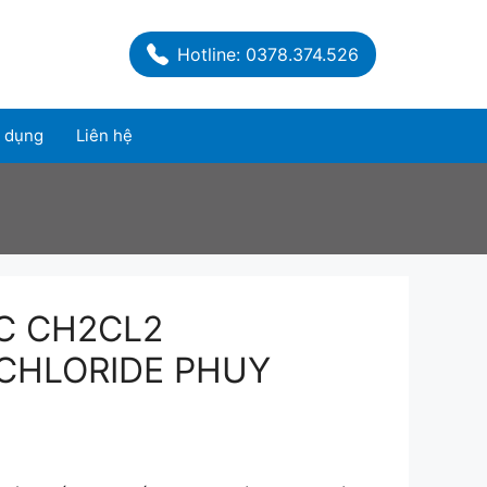
Hotline: 0378.374.526
 dụng
Liên hệ
C CH2CL2
CHLORIDE PHUY