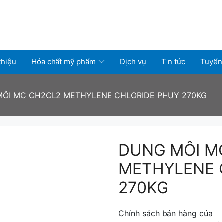
thiệu
Hóa chất mỹ phẩm
Dịch vụ
Tin tức
Tuyển
ÔI MC CH2CL2 METHYLENE CHLORIDE PHUY 270KG
DUNG MÔI M
METHYLENE 
270KG
Chính sách bán hàng của