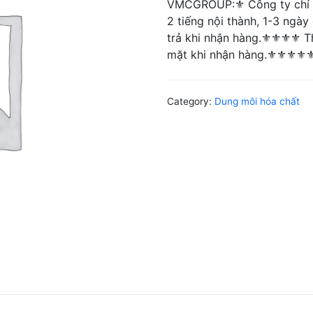
VMCGROUP:⚜ ️Công ty chỉ b
2 tiếng nội thành, 1-3 ngà
trả khi nhận hàng.⚜⚜⚜⚜ Th
mặt khi nhận hàng.⚜⚜⚜⚜⚜ T
Category:
Dung môi hóa chất