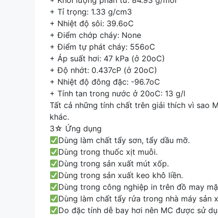
+ Khối lượng phân tử: 84.93 g/mol
+ Tỉ trọng: 1.33 g/cm3
+ Nhiệt độ sôi: 39.6oC
+ Điểm chớp cháy: None
+ Điểm tự phát cháy: 556oC
+ Áp suất hơi: 47 kPa (ở 20oC)
+ Độ nhớt: 0.437cP (ở 20oC)
+ Nhiệt độ đông đặc: -96.7oC
+ Tính tan trong nước ở 20oC: 13 g/l
Tất cả những tính chất trên giải thích vì sa
khác.
3☆ Ứng dụng
Dùng làm chất tẩy sơn, tẩy dầu mỡ.
Dùng trong thuốc xịt muỗi.
Dùng trong sản xuất mút xốp.
Dùng trong sản xuất keo khô liền.
Dùng trong công nghiệp in trên đồ may mặ
Dùng làm chất tẩy rửa trong nhà máy sản x
Do đặc tính dễ bay hơi nên MC được sử dụn