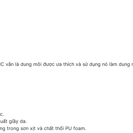
o MC vẫn là dung môi được ưa thích và sử dụng nó làm dung
c.
uất giầy da.
g trong sơn xịt và chất thổi PU foam.