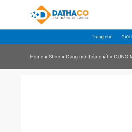
Skip
to
content
Trang chủ
Giới 
Home
»
Shop
»
Dung môi hóa chất
»
DUNG M