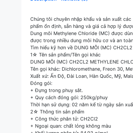
Chúng tôi chuyên nhập khẩu và sản xuất c
phẩm ổn định, sẵn hàng và giá cả hợp lý đượ
Dung môi Methylene Chloride (MC) được dùng 
được trong nhiều dung môi hữu cơ và an toàn 
Tìm hiểu kỹ hơn về DUNG MÔI (MC) CH2CL
1☆ Tên sản phẩm/Tên gọi khác
DUNG MÔI (MC) CH2CL2 METHYLENE CHLO
Tên gọi khác: Dichloromethane, Freon 30, Met
Xuất xứ: Ấn Độ, Đài Loan, Hàn Quốc, Mỹ, Mal
Đóng gói:
+ Đựng trong phuy sắt.
+ Quy cách đóng gói: 250kg/phuy
Thời hạn sử dụng: 02 năm kể từ ngày sản xuấ
2☆ Thông tin sản phẩm
+ Công thức phân tử: CH2Cl2
+ Ngoại quan: chất lỏng không màu