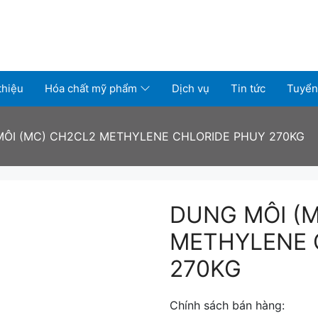
thiệu
Hóa chất mỹ phẩm
Dịch vụ
Tin tức
Tuyển
ÔI (MC) CH2CL2 METHYLENE CHLORIDE PHUY 270KG
DUNG MÔI (
METHYLENE 
270KG
Chính sách bán hàng: