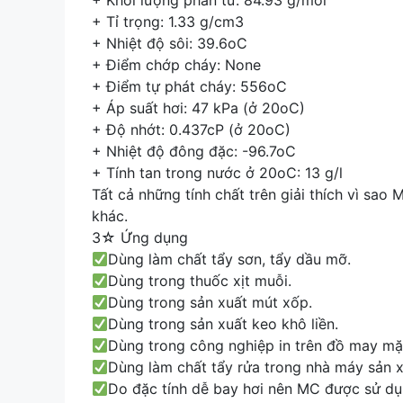
+ Khối lượng phân tử: 84.93 g/mol
+ Tỉ trọng: 1.33 g/cm3
+ Nhiệt độ sôi: 39.6oC
+ Điểm chớp cháy: None
+ Điểm tự phát cháy: 556oC
+ Áp suất hơi: 47 kPa (ở 20oC)
+ Độ nhớt: 0.437cP (ở 20oC)
+ Nhiệt độ đông đặc: -96.7oC
+ Tính tan trong nước ở 20oC: 13 g/l
Tất cả những tính chất trên giải thích vì sa
khác.
3☆ Ứng dụng
Dùng làm chất tẩy sơn, tẩy dầu mỡ.
Dùng trong thuốc xịt muỗi.
Dùng trong sản xuất mút xốp.
Dùng trong sản xuất keo khô liền.
Dùng trong công nghiệp in trên đồ may mặ
Dùng làm chất tẩy rửa trong nhà máy sản x
Do đặc tính dễ bay hơi nên MC được sử dụn