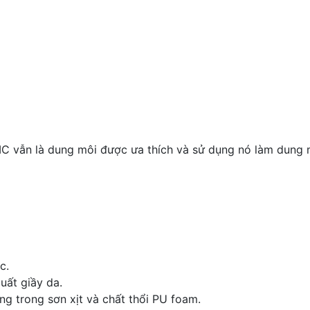
o MC vẫn là dung môi được ưa thích và sử dụng nó làm dung
c.
uất giầy da.
g trong sơn xịt và chất thổi PU foam.