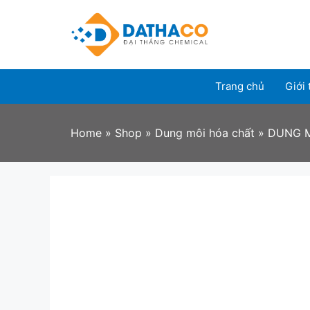
Skip
to
content
Trang chủ
Giới 
Home
»
Shop
»
Dung môi hóa chất
»
DUNG M