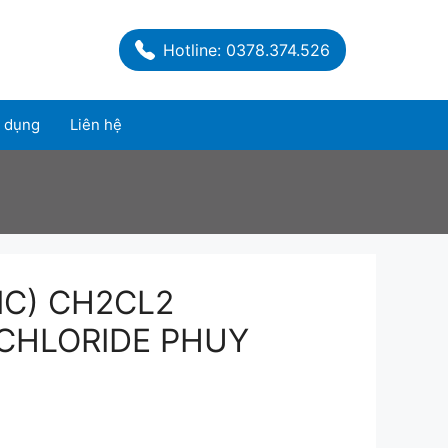
Hotline: 0378.374.526
 dụng
Liên hệ
MC) CH2CL2
CHLORIDE PHUY