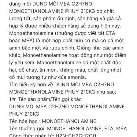
dung môi DUNG MÔI MEA C2H7NO
MONOETHANOLAMINE PHUY 210KG có chất
lượng tốt, sản phẩm ổn định, sẵn hàng và giá cả
hợp lý được nhiều khách hàng sử dụng hiện nay.
Monoethanolamine (thường được viết tắt ETA
hoặc MEA) là một hợp chất hữu cơ mà có cả một
amin bậc một và rượu chính. Giống như các amin
khác, Monoethanolamine hoạt động như một điểm
lý yếu kém. Monoethanolamine có một chất độc
hại, dễ cháy, ăn mòn, không màu, chất lỏng nhớt
có mùi tương tự như của amonia.
Tìm hiểu kỹ hơn về DUNG MÔI MEA C2H7NO
MONOETHANOLAMINE PHUY 210KG như sau:
1☆ Tên sản phẩm/Tên gọi khác
DUNG MÔI MEA C2H7NO MONOETHANOLAMINE
PHUY 210KG
Tên hóa học : MONOETHANOLAMINE
Tên thường gọi: MONOETHANOLAMINE, ETA, MEA
Công thức phân tử: H2N-CH2CH2OH