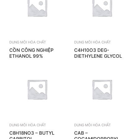
DUNG MÔI HÓA CHẤT
DUNG MÔI HÓA CHẤT
CỒN CÔNG NGHIỆP
C4H10O3­ DEG-
ETHANOL 99%
DIETHYLENE GLYCOL
DUNG MÔI HÓA CHẤT
DUNG MÔI HÓA CHẤT
C8H18NO3 – BUTYL
CAB –
CARBITOL
COCAMIDOPROPYL