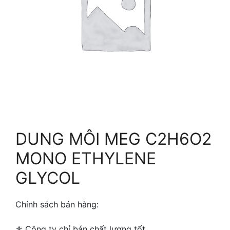
DUNG MÔI MEG C2H6O2
MONO ETHYLENE
GLYCOL
Chính sách bán hàng:
⚜ ️Công ty chỉ bán chất lượng tốt.