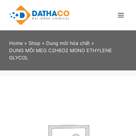
Skip
to
content
Menu
Home
»
Shop
»
Dung môi hóa chất
»
DUNG MÔI MEG C2H6O2 MONO ETHYLENE
GLYCOL