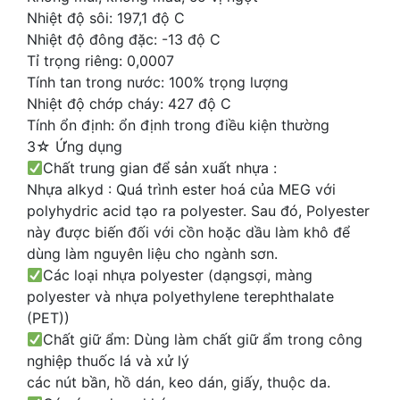
Nhiệt độ sôi: 197,1 độ C
Nhiệt độ đông đặc: -13 độ C
Tỉ trọng riêng: 0,0007
Tính tan trong nước: 100% trọng lượng
Nhiệt độ chớp cháy: 427 độ C
Tính ổn định: ổn định trong điều kiện thường
3☆ Ứng dụng
Chất trung gian để sản xuất nhựa :
Nhựa alkyd : Quá trình ester hoá của MEG với
polyhydric acid tạo ra polyester. Sau đó, Polyester
này được biến đối với cồn hoặc dầu làm khô để
dùng làm nguyên liệu cho ngành sơn.
Các loại nhựa polyester (dạngsợi, màng
polyester và nhựa polyethylene terephthalate
(PET))
Chất giữ ẩm: Dùng làm chất giữ ẩm trong công
nghiệp thuốc lá và xử lý
các nút bần, hồ dán, keo dán, giấy, thuộc da.