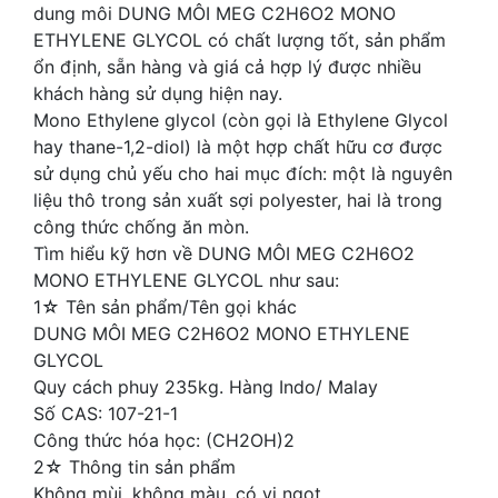
dung môi DUNG MÔI MEG C2H6O2 MONO
ETHYLENE GLYCOL có chất lượng tốt, sản phẩm
ổn định, sẵn hàng và giá cả hợp lý được nhiều
khách hàng sử dụng hiện nay.
Mono Ethylene glycol (còn gọi là Ethylene Glycol
hay thane-1,2-diol) là một hợp chất hữu cơ được
sử dụng chủ yếu cho hai mục đích: một là nguyên
liệu thô trong sản xuất sợi polyester, hai là trong
công thức chống ăn mòn.
Tìm hiểu kỹ hơn về DUNG MÔI MEG C2H6O2
MONO ETHYLENE GLYCOL như sau:
1☆ Tên sản phẩm/Tên gọi khác
DUNG MÔI MEG C2H6O2 MONO ETHYLENE
GLYCOL
Quy cách phuy 235kg. Hàng Indo/ Malay
Số CAS: 107-21-1
Công thức hóa học: (CH2OH)2
2☆ Thông tin sản phẩm
Không mùi, không màu, có vị ngọt