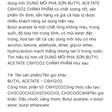
dung môi DUNG MÔI PHA SƠN BUTYL ACETATE
C6H12O2 CHÍNH PHẨM có chất lượng tốt, sản
phẩm ổn định, sẵn hàng và giá cả hợp lý được
nhiều khách hàng sử dụng hiện nay.
Butyl acetate là một chất lỏng không màu, trong
suốt, độ bay hơi trung bình, có mùi ester đặc
trưng, hoà tan tất cả các dung môi hữu cơ như
alcohol, ketone, aldehyde, ether, glycol ether,
hydrocacbon mạch thẳng nhưng tan ít trong nước.
Tìm hiểu kỹ hơn về DUNG MÔI PHA SƠN BUTYL
ACETATE C6H12O2 CHÍNH PHẨM như sau:
1☆ Tên sản phẩm/Tên gọi khác
BUTYL ACETATE – C6H12O2
Công thức phân tử: C6H12O2Công thức cấu tạo:
CH3COOCH2CH2CH2CH3, CH3COOC4H9Tên gọi
khác: Dầu chuối; xăng thơm; Butyl acetate; n-butyl
ester; butyl ethanoate