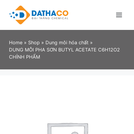
Skip
to
content
Menu
Home
»
Shop
»
Dung môi hóa chất
»
DUNG MÔI PHA SƠN BUTYL ACETATE C6H12O2
CHÍNH PHẨM