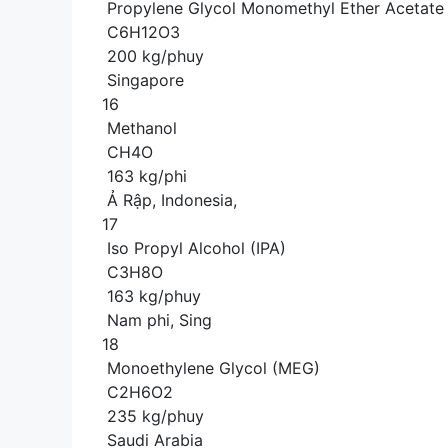
Propylene Glycol Monomethyl Ether Acetat
C6H12O3
200 kg/phuy
Singapore
16
Methanol
CH4O
163 kg/phi
Ả Rập, Indonesia,
17
Iso Propyl Alcohol (IPA)
C3H8O
163 kg/phuy
Nam phi, Sing
18
Monoethylene Glycol (MEG)
C2H6O2
235 kg/phuy
Saudi Arabia