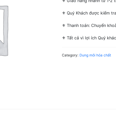
⚜ Giao hàng nhanh từ 1-2 ti
⚜ Quý Khách được kiểm tra/
⚜ Thanh toán: Chuyển khoản
⚜ Tất cả vì lợi ích Quý khá
Category:
Dung môi hóa chất