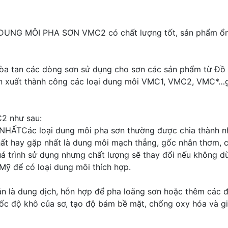
 DUNG MÔI PHA SƠN VMC2 có chất lượng tốt, sản phẩm ổn đ
hòa tan các dòng sơn sử dụng cho sơn các sản phẩm từ Đồ 
ản xuất thành công các loại dung môi VMC1, VMC2, VMC*…g
2 như sau:
Các loại dung môi pha sơn thường được chia thành nhiều
ất hay gặp nhất là dung môi mạch thẳng, gốc nhân thơm, 
quá trình sử dụng nhưng chất lượng sẽ thay đổi nếu không 
ỹ để có loại dung môi thích hợp.
 là dung dịch, hỗn hợp để pha loãng sơn hoặc thêm các đặ
ốc độ khô của sơ, tạo độ bám bề mặt, chống oxy hóa và