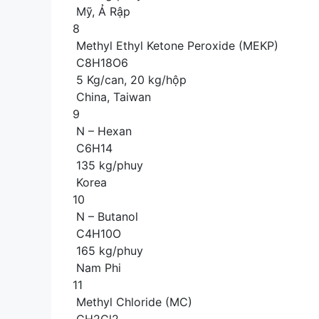
Mỹ, Ả Rập
8
Methyl Ethyl Ketone Peroxide (MEKP)
C8H18O6
5 Kg/can, 20 kg/hộp
China, Taiwan
9
N – Hexan
C6H14
135 kg/phuy
Korea
10
N – Butanol
C4H10O
165 kg/phuy
Nam Phi
11
Methyl Chloride (MC)