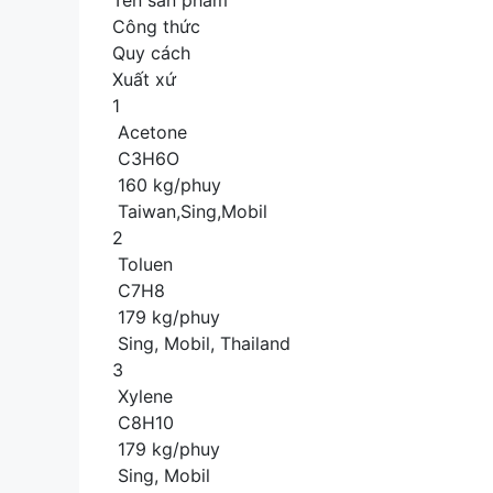
Tên sản phẩm
Công thức
Quy cách
Xuất xứ
1
Acetone
C3H6O
160 kg/phuy
Taiwan,Sing,Mobil
2
Toluen
C7H8
179 kg/phuy
Sing, Mobil, Thailand
3
Xylene
C8H10
179 kg/phuy
Sing, Mobil