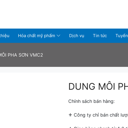
thiệu
Hóa chất mỹ phẩm
Dịch vụ
Tin tức
Tuyển
ÔI PHA SƠN VMC2
DUNG MÔI P
Chính sách bán hàng:
⚜ ️Công ty chỉ bán chất lượ