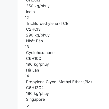
CH2Cl2
250 kg/phuy
India
12
Trichloroethylene (TCE)
C2HCl3
290 kg/phuy
Nhật Bản
13
Cyclohexanone
C6H10O
190 kg/phuy
Hà Lan
14
Propylene Glycol Methyl Ether (PM)
C6H12O2
190 kg/phuy
Singapore
15