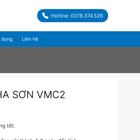
Hotline: 0378.374.526
 dụng
Liên hệ
HA SƠN VMC2
ng tốt.