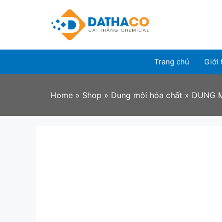
Skip
to
content
Trang chủ
Giới 
Home
»
Shop
»
Dung môi hóa chất
»
DUNG M