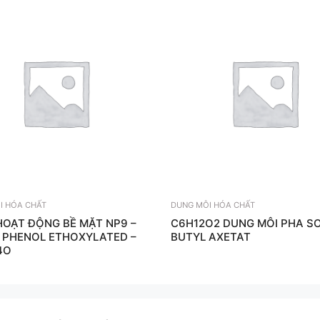
I HÓA CHẤT
DUNG MÔI HÓA CHẤT
HOẠT ĐỘNG BỀ MẶT NP9 –
C6H12O2 DUNG MÔI PHA SƠ
 PHENOL ETHOXYLATED –
BUTYL AXETAT
4O