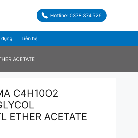
Hotline: 0378.374.526
 dụng
Liên hệ
THER ACETATE
MA C4H10O2
GLYCOL
 ETHER ACETATE