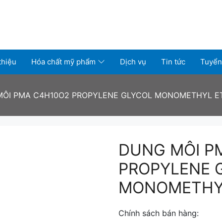
thiệu
Hóa chất mỹ phẩm
Dịch vụ
Tin tức
Tuyển
ÔI PMA C4H10O2 PROPYLENE GLYCOL MONOMETHYL E
DUNG MÔI P
PROPYLENE 
MONOMETHYL
Chính sách bán hàng: