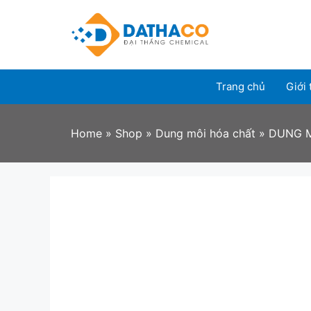
Skip
to
content
Trang chủ
Giới 
Home
»
Shop
»
Dung môi hóa chất
»
DUNG M