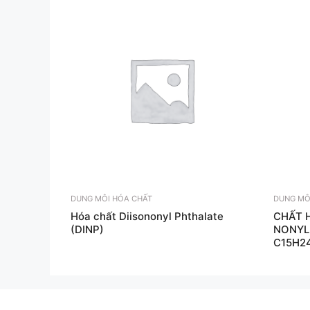
DUNG MÔI HÓA CHẤT
DUNG MÔ
Hóa chất Diisononyl Phthalate
CHẤT 
(DINP)
NONYL
C15H2