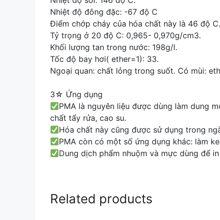
Nhiệt độ sôi: 146 độ C.
Nhiệt độ đông đặc: -67 độ C
Điểm chớp cháy của hóa chất này là 46 độ C
Tỷ trọng ở 20 độ C: 0,965- 0,970g/cm3.
Khối lượng tan trong nước: 198g/l.
Tốc độ bay hơi( ether=1): 33.
Ngoại quan: chất lỏng trong suốt. Có mùi: et
3☆ Ứng dụng
PMA là nguyên liệu được dùng làm dung môi 
chất tẩy rửa, cao su.
Hóa chất này cũng được sử dụng trong ngành
PMA còn có một số ứng dụng khác: làm ke
Dung dịch phẩm nhuộm và mực dùng để in 
Related products