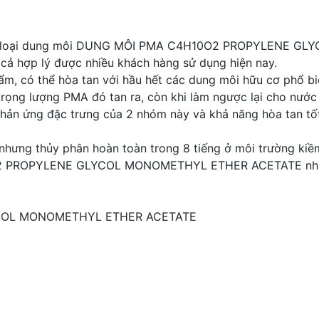
 các loại dung môi DUNG MÔI PMA C4H10O2 PROPYLENE 
 cả hợp lý được nhiều khách hàng sử dụng hiện nay.
 ẩm, có thể hòa tan với hầu hết các dung môi hữu cơ phổ b
rọng lượng PMA đó tan ra, còn khi làm ngược lại cho nước
ản ứng đặc trưng của 2 nhóm này và khả năng hòa tan tốt v
hưng thủy phân hoàn toàn trong 8 tiếng ở môi trường kiề
O2 PROPYLENE GLYCOL MONOMETHYL ETHER ACETATE như
COL MONOMETHYL ETHER ACETATE