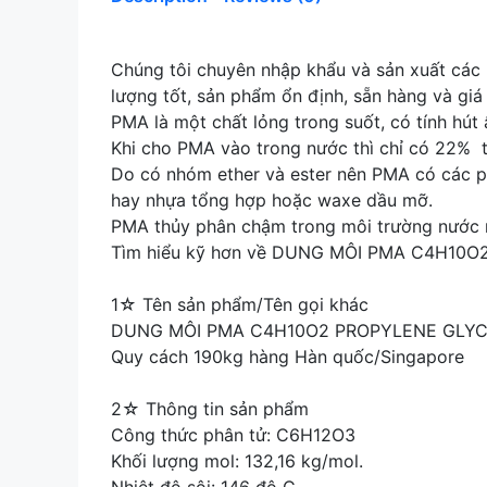
Chúng tôi chuyên nhập khẩu và sản xuất
lượng tốt, sản phẩm ổn định, sẵn hàng và giá
PMA là một chất lỏng trong suốt, có tính hút
Khi cho PMA vào trong nước thì chỉ có 22% t
Do có nhóm ether và ester nên PMA có các ph
hay nhựa tổng hợp hoặc waxe dầu mỡ.
PMA thủy phân chậm trong môi trường nước n
Tìm hiểu kỹ hơn về DUNG MÔI PMA C4H10
1☆ Tên sản phẩm/Tên gọi khác
DUNG MÔI PMA C4H10O2 PROPYLENE GLY
Quy cách 190kg hàng Hàn quốc/Singapore
2☆ Thông tin sản phẩm
Công thức phân tử: C6H12O3
Khối lượng mol: 132,16 kg/mol.