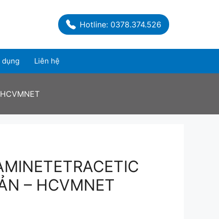
Hotline: 0378.374.526
 dụng
Liên hệ
– HCVMNET
AMINETETRACETIC
SẢN – HCVMNET