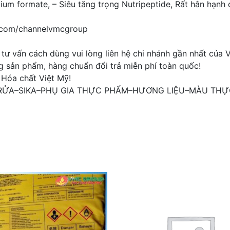
cium formate, – Siêu tăng trọng Nutripeptide, Rất hân hạnh
e.com/channelvmcgroup
ư vấn cách dùng vui lòng liên hệ chi nhánh gần nhất của
g sản phẩm, hàng chuẩn đổi trả miễn phí toàn quốc!
 Hóa chất Việt Mỹ! ️
 RỬA–SIKA–PHỤ GIA THỰC PHẨM–HƯƠNG LIỆU–MÀU TH