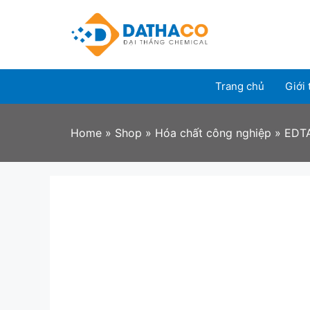
Skip
to
content
Trang chủ
Giới 
Home
»
Shop
»
Hóa chất công nghiệp
»
EDT