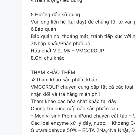
4.Hàm lượng/liều dùng
5.Hướng dẫn sử dụng
Vui lòng liên hệ (tại đây) để chúng tôi tư vấ
6.Bảo quản
Bảo quản nơi thoáng mát, tránh tiếp xúc với n
7.Nhập khẩu/Phân phối bởi
Hóa chất Việt Mỹ – VMCGROUP
8.Ghi chú khác
THAM KHẢO THÊM
☆Tham khảo sản phẩm khác
VMCGROUP chuyên cung cấp tất cả các loại h
nhận đổi và trả hàng miễn phí!
Tham khảo các hóa chất khác tại đây
Chúng tôi cung cấp các sản phẩm sau:
– Men vi sinh PremiunPond chuyên cắt tảo – 
Các loại enzyme xử lý đáy, nước. – Khoáng C
Glutaraldehyde 50% – EDTA 2Na,4Na Nhật, Đức