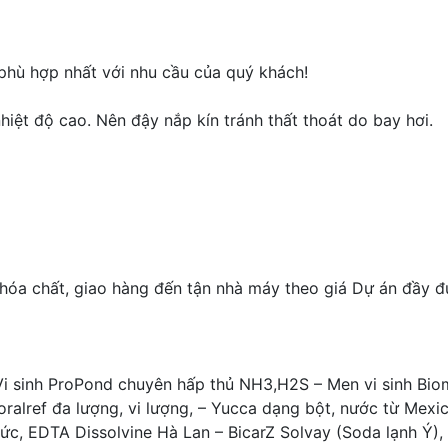
n phù hợp nhất với nhu cầu của quý khách!
hiệt độ cao. Nên đậy nắp kín tránh thất thoát do bay hơi.
óa chất, giao hàng đến tận nhà máy theo giá Dự án đầy đủ
Vi sinh ProPond chuyên hấp thủ NH3,H2S – Men vi sinh Bio
oralref đa lượng, vi lượng, – Yucca dạng bột, nước từ Mex
, EDTA Dissolvine Hà Lan – BicarZ Solvay (Soda lạnh Ý), S