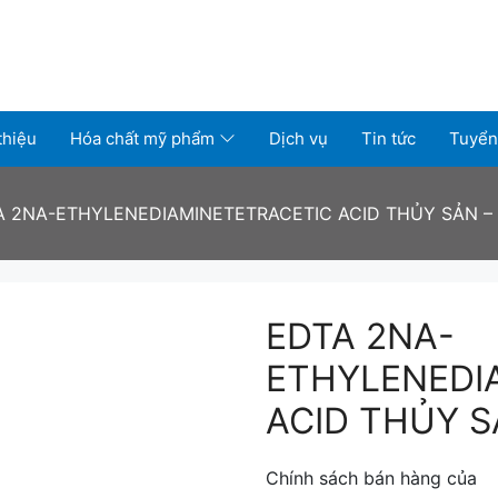
thiệu
Hóa chất mỹ phẩm
Dịch vụ
Tin tức
Tuyển
A 2NA-ETHYLENEDIAMINETETRACETIC ACID THỦY SẢN 
EDTA 2NA-
ETHYLENEDI
ACID THỦY 
Chính sách bán hàng của