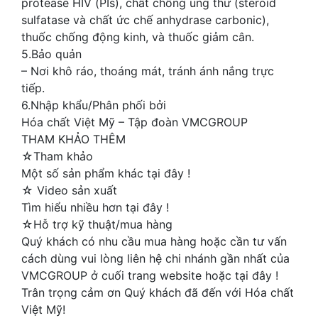
protease HIV (PIs), chất chống ung thư (steroid
sulfatase và chất ức chế anhydrase carbonic),
thuốc chống động kinh, và thuốc giảm cân.
5.Bảo quản
– Nơi khô ráo, thoáng mát, tránh ánh nắng trực
tiếp.
6.Nhập khẩu/Phân phối bởi
Hóa chất Việt Mỹ – Tập đoàn VMCGROUP
THAM KHẢO THÊM
☆Tham khảo
Một số sản phẩm khác tại đây !
☆ Video sản xuất
Tìm hiểu nhiều hơn tại đây !
☆Hỗ trợ kỹ thuật/mua hàng
Quý khách có nhu cầu mua hàng hoặc cần tư vấn
cách dùng vui lòng liên hệ chi nhánh gần nhất của
VMCGROUP ở cuối trang website hoặc tại đây !
Trân trọng cảm ơn Quý khách đã đến với Hóa chất
Việt Mỹ!