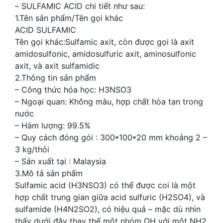
– SULFAMIC ACID chi tiết như sau:
1.Tên sản phẩm/Tên gọi khác
ACID SULFAMIC
Tên gọi khác:Sulfamic axit, còn được gọi là axit
amidosulfonic, amidosulfuric axit, aminosulfonic
axit, và axit sulfamidic
2.Thông tin sản phẩm
– Công thức hóa học: H3NSO3
– Ngoại quan: Không màu, hợp chất hòa tan trong
nước
– Hàm lượng: 99.5%
– Quy cách đóng gói : 300*100*20 mm khoảng 2 –
3 kg/thỏi
– Sản xuất tại : Malaysia
3.Mô tả sản phẩm
Sulfamic acid (H3NSO3) có thể được coi là một
hợp chất trung gian giữa acid sulfuric (H2SO4), và
sulfamide (H4N2SO2), có hiệu quả – mặc dù nhìn
thấy dưới đây thay thế một nhóm OH với một NH2