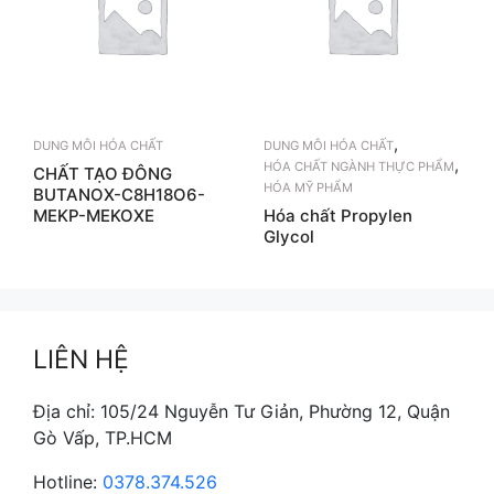
,
DUNG MÔI HÓA CHẤT
DUNG MÔI HÓA CHẤT
,
HÓA CHẤT NGÀNH THỰC PHẨM
CHẤT TẠO ĐÔNG
HÓA MỸ PHẨM
BUTANOX-C8H18O6-
MEKP-MEKOXE
Hóa chất Propylen
Glycol
LIÊN HỆ
Địa chỉ: 105/24 Nguyễn Tư Giản, Phường 12, Quận
Gò Vấp, TP.HCM
Hotline:
0378.374.526