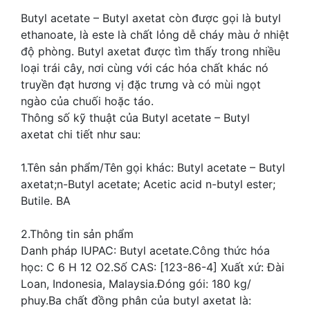
Butyl acetate – Butyl axetat còn được gọi là butyl
ethanoate, là este là chất lỏng dễ cháy màu ở nhiệt
độ phòng. Butyl axetat được tìm thấy trong nhiều
loại trái cây, nơi cùng với các hóa chất khác nó
truyền đạt hương vị đặc trưng và có mùi ngọt
ngào của chuối hoặc táo.
Thông số kỹ thuật của Butyl acetate – Butyl
axetat chi tiết như sau:
1.Tên sản phẩm/Tên gọi khác: Butyl acetate – Butyl
axetat;n-Butyl acetate; Acetic acid n-butyl ester;
Butile. BA
2.Thông tin sản phẩm
Danh pháp IUPAC: Butyl acetate.Công thức hóa
học: C 6 H 12 O2.Số CAS: [123-86-4] Xuất xứ: Đài
Loan, Indonesia, Malaysia.Đóng gói: 180 kg/
phuy.Ba chất đồng phân của butyl axetat là: