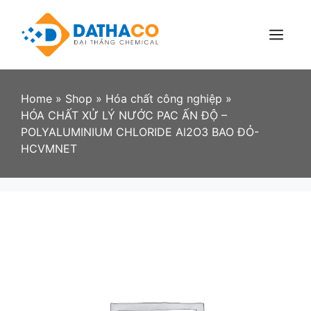
Skip
to
content
Menu
Home
»
Shop
»
Hóa chất công nghiệp
»
HÓA CHẤT XỬ LÝ NƯỚC PAC ẤN ĐỘ –
POLYALUMINIUM CHLORIDE Al2O3 BAO ĐỎ-
HCVMNET