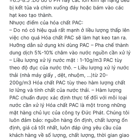
=6.5-8.5 .Do đó ở PH này các ion kim lại nặng đều
bị kết tủa và chìm xuống đáy hoặc bám vào các
hạt keo tạo thành.
Nhược điểm của hóa chất PAC:
– Do nó có hiệu quả rất mạnh ở liều lượng thấp lên
việc cho quá Hóa chất PAC sẽ làm hạt keo tan ra.
Hưỡng dẫn sử dụng khi dùng PAC – Pha chế thành
dung dịch 5%-10% châm vào nước nguồn cần xử lý
– Liều lượng xử lý nước mặt : 1-10g/m3 PAC tùy
theo độ đục của nước thô. – Liều lượng xử lý nước
thải (nhà máy giấy , dệt, nhuộm, …)từ 20-
200g/m3 Hóa chất PAC tùy theo hàm lượng chất
lơ lửng và tính chất của nước thải. – Hàm lượng
PAC chuẩn được xác định thực tế đối với mỗi loại
nước cần xử lý Hóa chất PAC là một trong những
mặt hàng chủ lực của công ty Đức Phát. Chúng tôi
luôn đảm bảo: nguồn hàng ổn định, chất lượng ổn
định, giá cả tốt nhất, luôn đáp ứng yêu cầu của
khách hàng về số lượng, chất lượng, thời gian giao