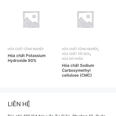
,
HÓA CHẤT CÔNG NGHIỆP
HÓA CHẤT CÔNG NGHIỆP
,
HÓA CHẤT TẨY RỬA
Hóa chất Potassium
HÓA MỸ PHẨM
Hydroxide 90%
Hóa chất Sodium
Carboxymethyl
cellulose (CMC)
LIÊN HỆ