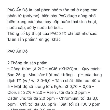
PAC Ấn Độ là loại phèn nhôm tồn tại ở dạng cao
phân tử (polyme), hiện này PAC được dùng phổ
biến trong các nhà máy cấp nước thải sinh hoạt,
nước cấp, xử lý nước bể bơi…
Thông số kỹ thuật của PAC 31% chi tiết như sau:
1.Tên sản phẩm/Tên gọi khác
PAC Ấn Độ
2.Thông tin sản phẩm
– Công thức: [Al2(OH)nCl6-nXH2O]m Quy cách:
Bao 25kg– Màu sắc: bột màu trắng. – pH của dung
dịch 1% (w / w) 3,0-5,0 – Tánh chất diêm cơ: 40 ±
5 – Mật độ số lượng lớn: Kg/cm3 0,70 + 0,05 –
Clorua : 32% + 2.0 – Asen : tối đa 2,0 ppm –
Cadmium: tối đa 2,0 ppm – Chromium: tối đa 3,0
ppm – Chì: tối đa 3,0 ppm – Sắt: tối đa 100,0 ppm