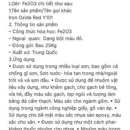
LOẠI- Fe2O3 chi tiết như sau:
1.Tên sản phẩm/Tên gọi khác
Iron Oxide Red Y101
2. Thông tin sản phẩm
– Công thức hóa học: Fe2O3
– Ngoại quan: Dạng bột màu đỏ.
– Đóng gói: Bao 25Kg
– Xuất xứ: Trung Quốc
3.Ứng dụng
• Được sử dụng trong nhiều loại sơn, bao gồm cả
chống gỉ sơn, Sơn nước- hòa tan trong nhà/ngoài
trời và và sơn dầu. • Được sử dụng để nhuộm vật
liệu xây dựng, như khảm gạch, cho gạch bê tông,
vỉa hè, đầy màu sắc gạch, lợp ngói và tượng làm
bằng đá cẩm thạch. Màu sắc cho ngành gốm. • Sử
dụng trong ngành công nghiệp giấy, gỗ ván ép. •
Sử dụng cho bề mặt màu sắc nhựa sàn epoxy, màu
sắc cho sân. • Được sử dụng như một cách phai-
kháng thuốc nhuộm cho nhựa. • Nhuộm màu trong