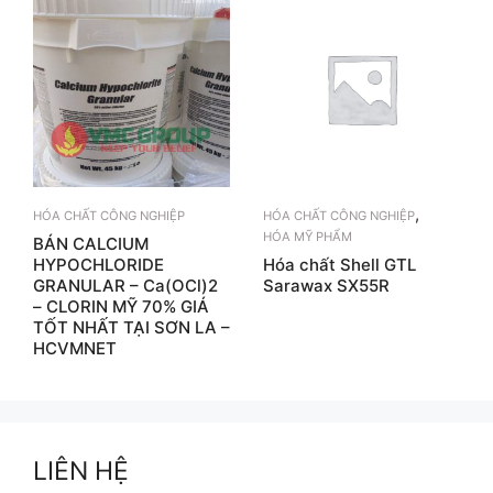
,
HÓA CHẤT CÔNG NGHIỆP
HÓA CHẤT CÔNG NGHIỆP
HÓA MỸ PHẨM
BÁN CALCIUM
HYPOCHLORIDE
Hóa chất Shell GTL
GRANULAR – Ca(OCl)2
Sarawax SX55R
– CLORIN MỸ 70% GIÁ
TỐT NHẤT TẠI SƠN LA –
HCVMNET
LIÊN HỆ