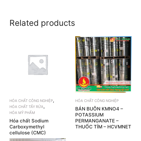
Related products
,
HÓA CHẤT CÔNG NGHIỆP
HÓA CHẤT CÔNG NGHIỆP
,
HÓA CHẤT TẨY RỬA
BÁN BUÔN KMNO4 –
HÓA MỸ PHẨM
POTASSIUM
Hóa chất Sodium
PERMANGANATE –
Carboxymethyl
THUỐC TÍM – HCVMNET
cellulose (CMC)