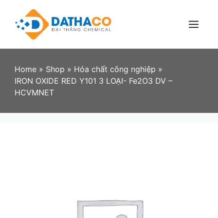
Skip
to
content
Menu
Home
»
Shop
»
Hóa chất công nghiệp
»
IRON OXIDE RED Y101 3 LOẠI- Fe2O3 DV –
HCVMNET