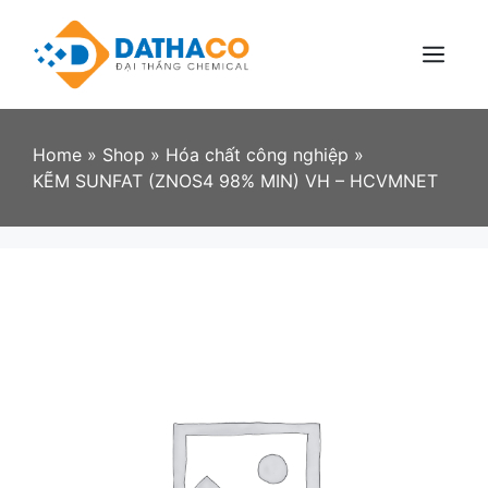
Skip
to
content
Menu
Home
»
Shop
»
Hóa chất công nghiệp
»
KẼM SUNFAT (ZNOS4 98% MIN) VH – HCVMNET