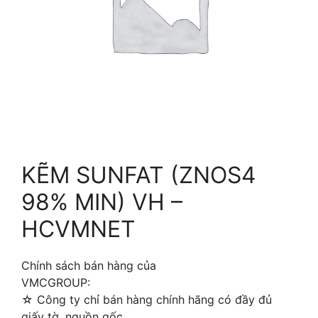
KẼM SUNFAT (ZNOS4
98% MIN) VH –
HCVMNET
Chính sách bán hàng của
VMCGROUP:
☆ Công ty chỉ bán hàng chính hãng có đầy đủ
giấy tờ, nguồn gốc.