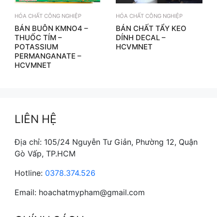
HÓA CHẤT CÔNG NGHIỆP
HÓA CHẤT CÔNG NGHIỆP
BÁN BUÔN KMNO4 –
BÁN CHẤT TẨY KEO
THUỐC TÍM –
DÍNH DECAL –
POTASSIUM
HCVMNET
PERMANGANATE –
HCVMNET
LIÊN HỆ
Địa chỉ: 105/24 Nguyễn Tư Giản, Phường 12, Quận
Gò Vấp, TP.HCM
Hotline:
0378.374.526
Email: hoachatmypham@gmail.com