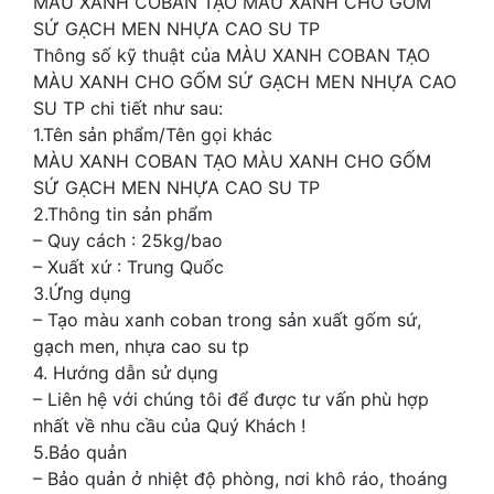
MÀU XANH COBAN TẠO MÀU XANH CHO GỐM
SỨ GẠCH MEN NHỰA CAO SU TP
Thông số kỹ thuật của MÀU XANH COBAN TẠO
MÀU XANH CHO GỐM SỨ GẠCH MEN NHỰA CAO
SU TP chi tiết như sau:
1.Tên sản phẩm/Tên gọi khác
MÀU XANH COBAN TẠO MÀU XANH CHO GỐM
SỨ GẠCH MEN NHỰA CAO SU TP
2.Thông tin sản phẩm
– Quy cách : 25kg/bao
– Xuất xứ : Trung Quốc
3.Ứng dụng
– Tạo màu xanh coban trong sản xuất gốm sứ,
gạch men, nhựa cao su tp
4. Hướng dẫn sử dụng
– Liên hệ với chúng tôi để được tư vấn phù hợp
nhất về nhu cầu của Quý Khách !
5.Bảo quản
– Bảo quản ở nhiệt độ phòng, nơi khô ráo, thoáng