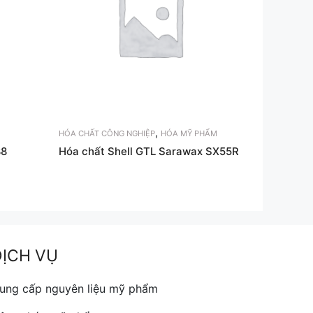
,
HÓA CHẤT CÔNG NGHIỆP
HÓA MỸ PHẨM
88
Hóa chất Shell GTL Sarawax SX55R
DỊCH VỤ
ung cấp nguyên liệu mỹ phẩm