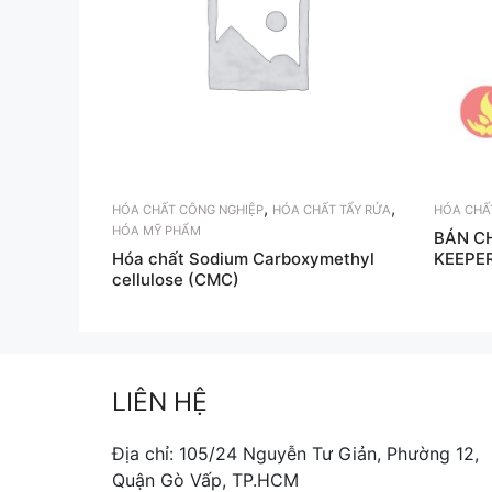
,
,
HÓA CHẤT CÔNG NGHIỆP
HÓA CHẤT TẨY RỬA
HÓA CHẤ
HÓA MỸ PHẨM
BÁN CH
Hóa chất Sodium Carboxymethyl
KEEPE
cellulose (CMC)
LIÊN HỆ
Địa chỉ: 105/24 Nguyễn Tư Giản, Phường 12,
Quận Gò Vấp, TP.HCM