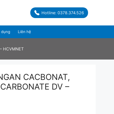
Hotline: 0378.374.526
 dụng
Liên hệ
 – HCVMNET
NGAN CACBONAT,
CARBONATE DV –