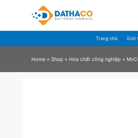
Skip
to
content
Trang chủ
Giới 
Home
»
Shop
»
Hóa chất công nghiệp
»
MnC