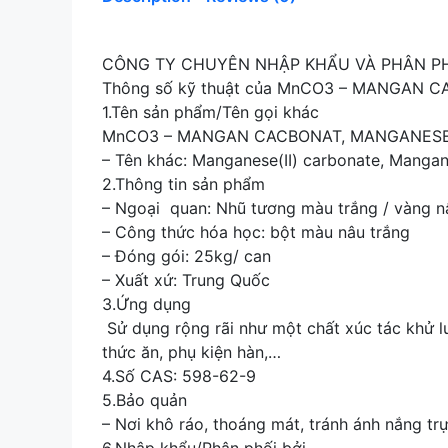
CÔNG TY CHUYÊN NHẬP KHẨU VÀ PHÂN P
Thông số kỹ thuật của MnCO3 – MANGAN C
1.Tên sản phẩm/Tên gọi khác
MnCO3 – MANGAN CACBONAT, MANGANES
– Tên khác: Manganese(II) carbonate, Manga
2.Thông tin sản phẩm
– Ngoại quan: Nhũ tương màu trắng / vàng n
– Công thức hóa học: bột màu nâu trắng
– Đóng gói: 25kg/ can
– Xuất xứ: Trung Quốc
3.Ứng dụng
Sử dụng rộng rãi như một chất xúc tác khử l
thức ăn, phụ kiện hàn,…
4.Số CAS: 598-62-9
5.Bảo quản
– Nơi khô ráo, thoáng mát, tránh ánh nắng trự