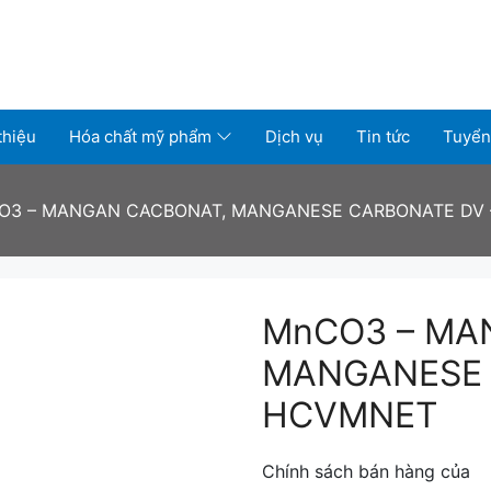
thiệu
Hóa chất mỹ phẩm
Dịch vụ
Tin tức
Tuyển
O3 – MANGAN CACBONAT, MANGANESE CARBONATE DV
MnCO3 – MA
MANGANESE 
HCVMNET
Chính sách bán hàng của