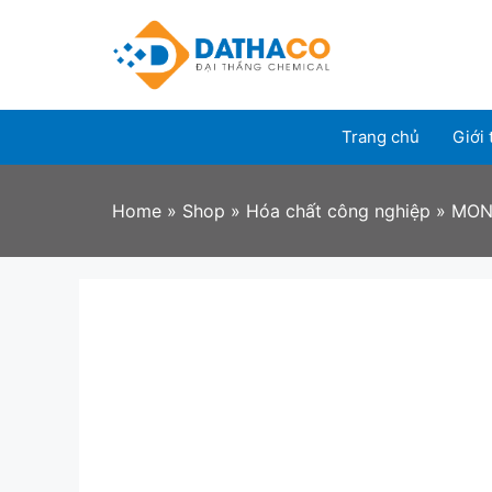
Skip
to
content
Trang chủ
Giới 
Home
»
Shop
»
Hóa chất công nghiệp
»
MON