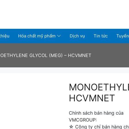
thiệu
Hóa chất mỹ phẩm
Dịch vụ
Tin tức
Tuyển
OETHYLENE GLYCOL (MEG) – HCVMNET
MONOETHYLE
HCVMNET
Chính sách bán hàng của
VMCGROUP:
☆ Công ty chỉ bán hàng chí