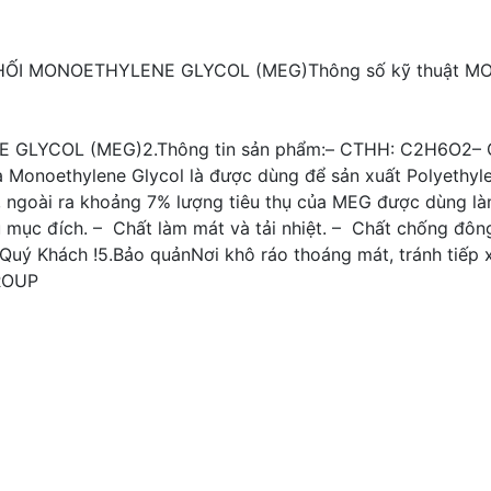
I MONOETHYLENE GLYCOL (MEG)Thông số kỹ thuật MON
 GLYCOL (MEG)2.Thông tin sản phẩm:– CTHH: C2H6O2– Quy
Monoethylene Glycol là được dùng để sản xuất Polyethylen
ngoài ra khoảng 7% lượng tiêu thụ của MEG được dùng làm 
mục đích. – Chất làm mát và tải nhiệt. – Chất chống đông
Quý Khách !5.Bảo quảnNơi khô ráo thoáng mát, tránh tiếp 
GROUP