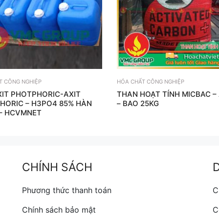
T CÔNG NGHIỆP
HÓA CHẤT CÔNG NGHIỆP
XIT PHOTPHORIC-AXIT
THAN HOẠT TÍNH MICBAC –
HORIC – H3PO4 85% HÀN
– BAO 25KG
– HCVMNET
CHÍNH SÁCH
Phương thức thanh toán
C
Chính sách bảo mật
C