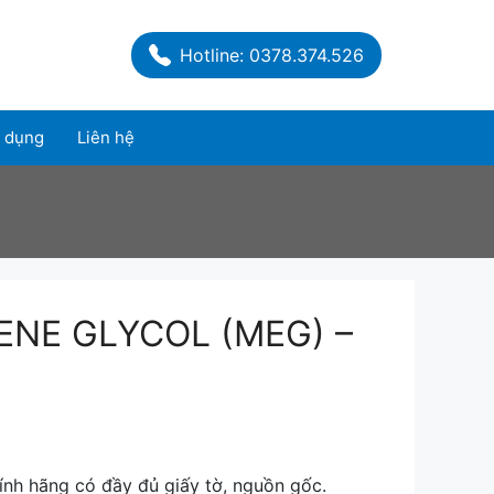
Hotline: 0378.374.526
 dụng
Liên hệ
NE GLYCOL (MEG) –
nh hãng có đầy đủ giấy tờ, nguồn gốc.