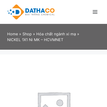
Skip
to
content
Menu
Home
»
Shop
»
Hóa chất ngành xi mạ
»
NICKEL 1X1 Ni MK – HCVMNET