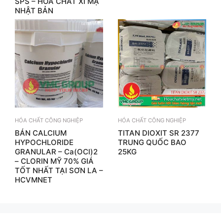
SPS – HÓA CHẤT XI MẠ
NHẬT BẢN
HÓA CHẤT CÔNG NGHIỆP
HÓA CHẤT CÔNG NGHIỆP
BÁN CALCIUM
TITAN DIOXIT SR 2377
HYPOCHLORIDE
TRUNG QUỐC BAO
GRANULAR – Ca(OCl)2
25KG
– CLORIN MỸ 70% GIÁ
TỐT NHẤT TẠI SƠN LA –
HCVMNET