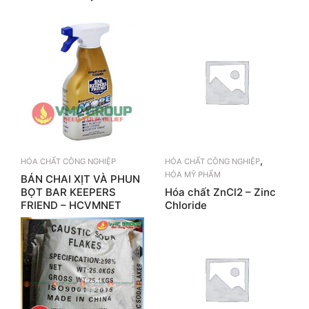
,
HÓA CHẤT CÔNG NGHIỆP
HÓA CHẤT CÔNG NGHIỆP
HÓA MỸ PHẨM
BÁN CHAI XỊT VÀ PHUN
BỌT BAR KEEPERS
Hóa chất ZnCl2 – Zinc
FRIEND – HCVMNET
Chloride