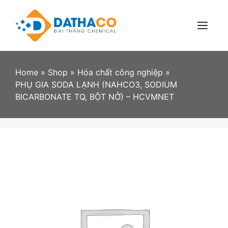
Skip
to
content
Menu
Home
»
Shop
»
Hóa chất công nghiệp
»
PHỤ GIA SODA LẠNH (NAHCO3, SODIUM
BICARBONATE TQ, BỘT NỞ) – HCVMNET