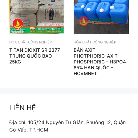
HÓA CHẤT CÔNG NGHIỆP
HÓA CHẤT CÔNG NGHIỆP
TITAN DIOXIT SR 2377
BÁN AXIT
TRUNG QUỐC BAO
PHOTPHORIC-AXIT
25KG
PHOSPHORIC – H3PO4
85% HÀN QUỐC –
HCVMNET
LIÊN HỆ
Địa chỉ: 105/24 Nguyễn Tư Giản, Phường 12, Quận
Gò Vấp, TP.HCM