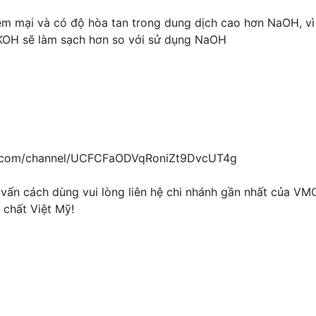
m mại và có độ hòa tan trong dung dịch cao hơn NaOH, vì
KOH sẽ làm sạch hơn so với sử dụng NaOH
ube.com/channel/UCFCFaODVqRoniZt9DvcUT4g
ấn cách dùng vui lòng liên hệ chi nhánh gần nhất của VM
 chất Việt Mỹ!