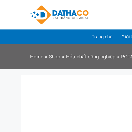
Skip
to
content
Trang chủ
Giới 
Home
»
Shop
»
Hóa chất công nghiệp
»
POT