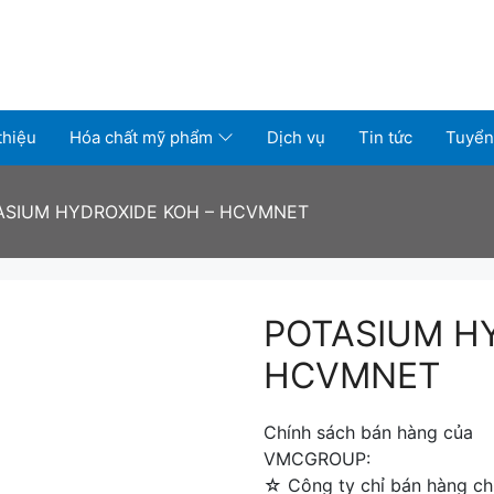
thiệu
Hóa chất mỹ phẩm
Dịch vụ
Tin tức
Tuyển
ASIUM HYDROXIDE KOH – HCVMNET
POTASIUM H
HCVMNET
Chính sách bán hàng của
VMCGROUP:
☆ Công ty chỉ bán hàng chí