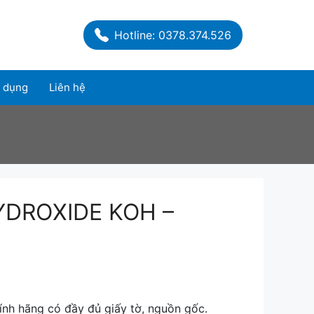
Hotline: 0378.374.526
 dụng
Liên hệ
YDROXIDE KOH –
nh hãng có đầy đủ giấy tờ, nguồn gốc.